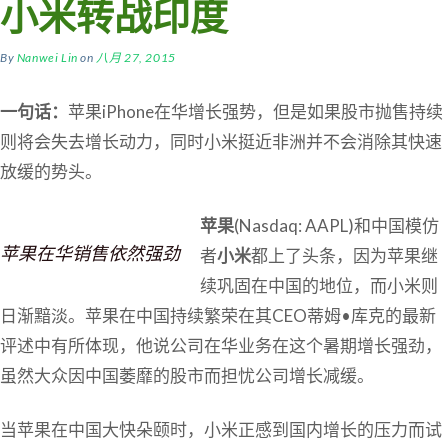
小米转战印度
By
Nanwei Lin
on
八月 27, 2015
一句话：
苹果iPhone在华增长强势，但是如果股市抛售持续
则将会失去增长动力，同时小米挺近非洲并不会消除其快速
放缓的势头。
苹果
(Nasdaq: AAPL)和中国模仿
苹果在华销售依然强劲
者
小米
都上了头条，因为苹果继
续巩固在中国的地位，而小米则
日渐黯淡。苹果在中国持续繁荣在其CEO蒂姆•库克的最新
评述中有所体现，他说公司在华业务在这个暑期增长强劲，
虽然大众因中国萎靡的股市而担忧公司增长减缓。
当苹果在中国大快朵颐时，小米正感到国内增长的压力而试