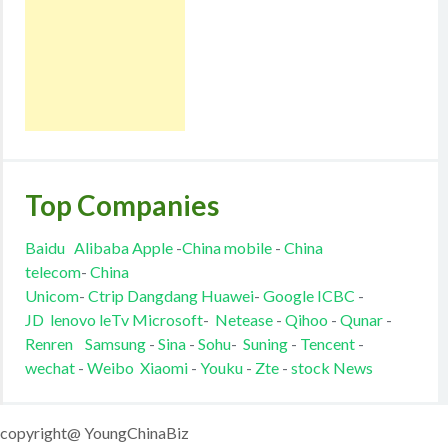
Top Companies
Baidu
Alibaba
Apple
-
China mobile
-
China
telecom
-
China
Unicom
-
Ctrip
Dangdang
Huawei
-
Google
ICBC
-
JD
lenovo
leTv
Microsoft
-
Netease
-
Qihoo
-
Qunar
-
Renren
Samsung
-
Sina
-
Sohu
-
Suning
-
Tencent
-
wechat
-
Weibo
Xiaomi
-
Youku
-
Zte
-
stock News
copyright@ YoungChinaBiz