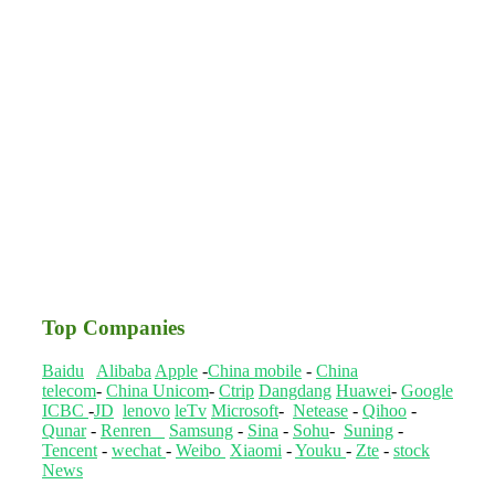
Top Companies
Baidu
Alibaba
Apple
-
China mobile
-
China
telecom
-
China Unicom
-
Ctrip
Dangdang
Huawei
-
Google
ICBC
-
JD
lenovo
leTv
Microsoft
-
Netease
-
Qihoo
-
Qunar
-
Renren
Samsung
-
Sina
-
Sohu
-
Suning
-
Tencent
-
wechat
-
Weibo
Xiaomi
-
Youku
-
Zte
-
stock
News