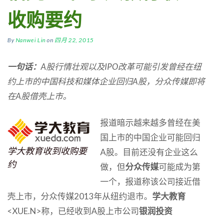
收购要约
By
Nanwei Lin
on
四月 22, 2015
一句话：
A股行情壮观以及IPO改革可能引发曾经在纽
约上市的中国科技和媒体企业回归A股，分众传媒即将
在A股借壳上市。
报道暗示越来越多曾经在美
国上市的中国企业可能回归
学大教育收到收购要
A股。目前还没有企业这么
约
做，但
分众传媒
可能成为第
一个，报道称该公司接近借
壳上市，分众传媒2013年从纽约退市。
学大教育
<XUE.N>称，已经收到A股上市公司
银润投资