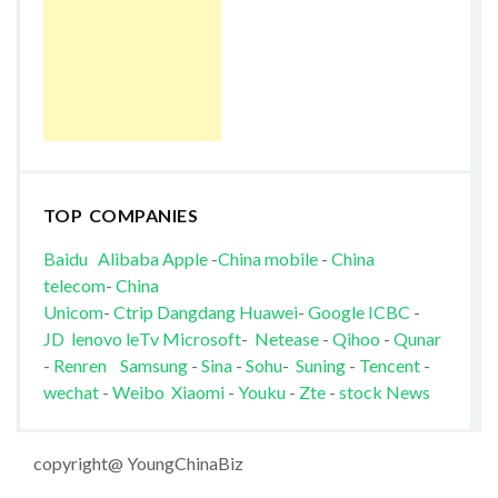
TOP COMPANIES
Baidu
Alibaba
Apple
-
China mobile
-
China
telecom
-
China
Unicom
-
Ctrip
Dangdang
Huawei
-
Google
ICBC
-
JD
lenovo
leTv
Microsoft
-
Netease
-
Qihoo
-
Qunar
-
Renren
Samsung
-
Sina
-
Sohu
-
Suning
-
Tencent
-
wechat
-
Weibo
Xiaomi
-
Youku
-
Zte
-
stock News
copyright@ YoungChinaBiz