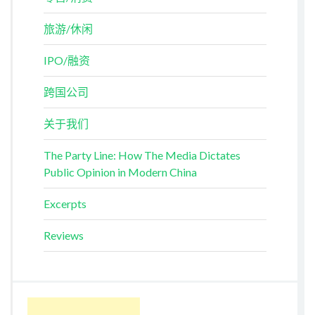
旅游/休闲
IPO/融资
跨国公司
关于我们
The Party Line: How The Media Dictates
Public Opinion in Modern China
Excerpts
Reviews