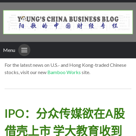
Menu
For the latest news on U.S.- and Hong Kong-traded Chinese
stocks, visit our new
Bamboo Works
site.
IPO：分众传媒欲在A股
借壳上市 学大教育收到