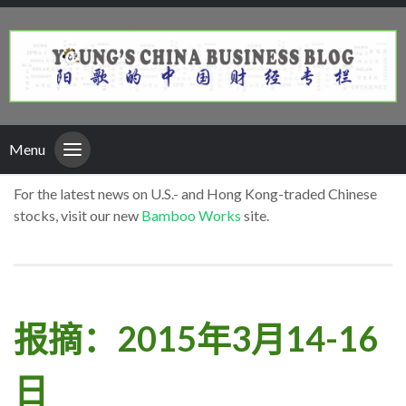
Menu
For the latest news on U.S.- and Hong Kong-traded Chinese
stocks, visit our new
Bamboo Works
site.
报摘：2015年3月14-16
日