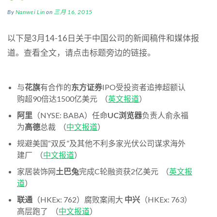
By
Nanwei Lin
on
三月 16, 2015
以下是3月14-16日关于中国公司的新闻稿件和媒体报
道。查看全文，请点击标题旁边的链接。
与
花旗
有合作的
东方证券
IPO受投资者追捧超额认
购超90倍达1500亿美元 （
英文报道
）
阿里
（NYSE: BABA）任命
UC浏览器
负责人俞永福
为
高德
总裁 （
中文报道
）
规避美国“双反”及其他不利多家光伏公司谋求海外
建厂 （
中文报道
）
家居装饰网
土巴兔
完成C轮融资获2亿美元 （
英文报
道
）
联通
（HKEx: 762）腐败案闹大
中兴
（HKEx: 763）
高层跑了 （
中文报道
）