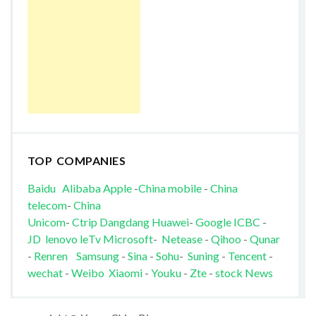
TOP COMPANIES
Baidu
Alibaba
Apple
-
China mobile
-
China
telecom
-
China
Unicom
-
Ctrip
Dangdang
Huawei
-
Google
ICBC
-
JD
lenovo
leTv
Microsoft
-
Netease
-
Qihoo
-
Qunar
-
Renren
Samsung
-
Sina
-
Sohu
-
Suning
-
Tencent
-
wechat
-
Weibo
Xiaomi
-
Youku
-
Zte
-
stock News