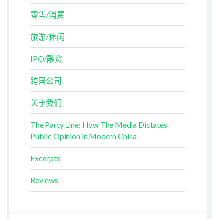
零售/消费
旅游/休闲
IPO/融资
跨国公司
关于我们
The Party Line: How The Media Dictates
Public Opinion in Modern China
Excerpts
Reviews