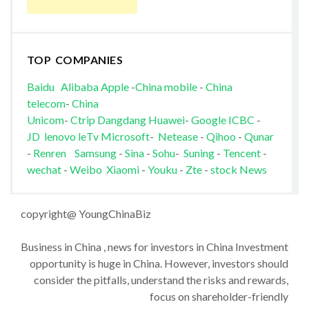
TOP COMPANIES
Baidu
Alibaba
Apple
-
China mobile
-
China
telecom
-
China
Unicom
-
Ctrip
Dangdang
Huawei
-
Google
ICBC
-
JD
lenovo
leTv
Microsoft
-
Netease
-
Qihoo
-
Qunar
-
Renren
Samsung
-
Sina
-
Sohu
-
Suning
-
Tencent
-
wechat
-
Weibo
Xiaomi
-
Youku
-
Zte
-
stock News
copyright@ YoungChinaBiz
Business in China , news for investors in China Investment
opportunity is huge in China. However, investors should
consider the pitfalls, understand the risks and rewards,
focus on shareholder-friendly