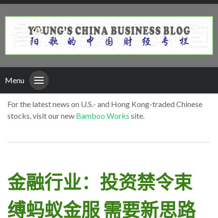
Menu
For the latest news on U.S.- and Hong Kong-traded Chinese
stocks, visit our new
Bamboo Works
site.
金融行业：投资禁令束
缚蚂蚁金服 需要新思路