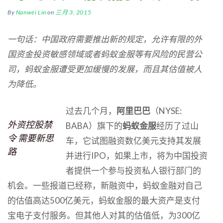
By
Nanwei Lin
on
三月 3, 2015
一句话：中国政府需要推出新的规定，允许有限的外
国资金投资敏感领域或者蚂蚁金服等有风险的民营公
司，蚂蚁金服遭受更加缓慢的发展，而且其估值被人
为降低。
过去几个月，
阿里巴巴
（NYSE:
外资控股禁
BABA）旗下的
蚂蚁金服
经历了过山
令 需要新思
车，它试图融资数亿美元支持其发展
路
并进行IPO，如果上市，将为中国投资
者提供一个参与投资私人银行部门的
机会。一些报道已经称，新融资中，蚂蚁金融对自己
的估值高达500亿美元，蚂蚁金服的最大资产是支付
宝电子支付服务。但其他人对其的估值低，为300亿