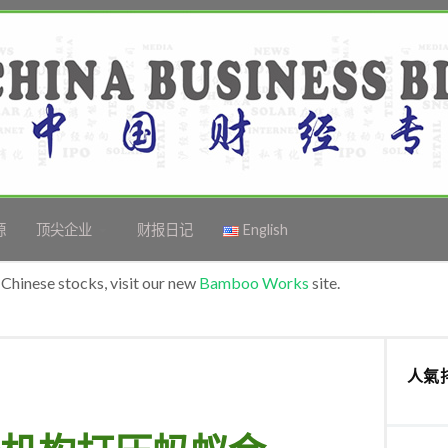
源
顶尖企业
财报日记
English
Chinese stocks, visit our new
Bamboo Works
site.
人氣