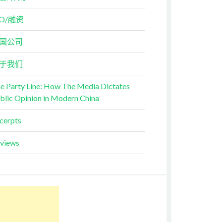
PO/融资
国公司
于我们
e Party Line: How The Media Dictates
blic Opinion in Modern China
cerpts
views