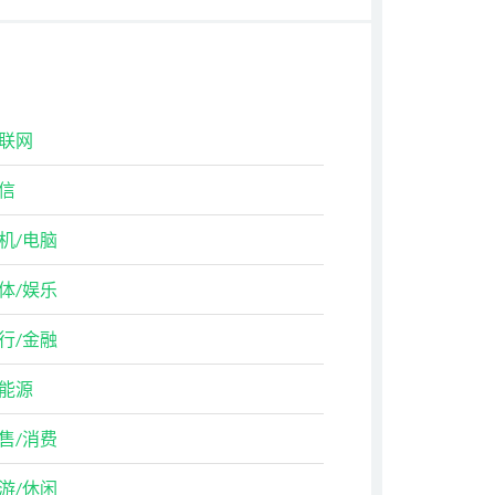
联网
信
机/电脑
体/娱乐
行/金融
能源
售/消费
游/休闲