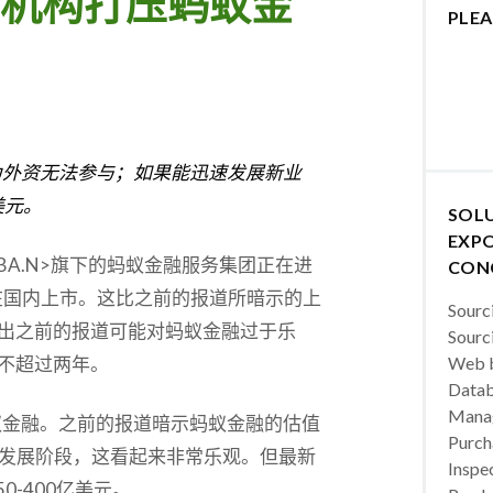
机构打压蚂蚁金
PLEA
为外资无法参与；如果能迅速发展新业
美元。
SOL
EXPO
ABA.N>旗下的蚂蚁金融服务集团正在进
CON
年在国内上市。这比之前的报道所暗示的上
Sourc
出之前的报道可能对蚂蚁金融过于乐
Sourc
不超过两年。
Web b
Datab
Manag
蚁金融。之前的报道暗示蚂蚁金融的估值
Purch
的发展阶段，这看起来非常乐观。但最新
Inspec
-400亿美元。