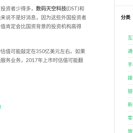
在投资者少得多，
数码天空科技
(DST)和
融来说不是好消息，因为这些外国投资者
分类
估值肯定会比国资背景的投资机构高得
互
估值可能敲定在350亿美元左右。如果
通
服务业务，2017年上市时估值可能翻
手
媒
银
新
O
零
旅