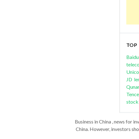
TOP
Baidu
telec
Unic
JD
le
Quna
Tence
stock
Business in China , news for in
China. However, investors shou