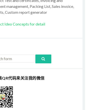
t Test and certificates, Invoicing and
ent management, Packing List, Sales invoice,
ts, Custom report generator
ct Ideo Concepts for detail
该QR代码来关注我的微信