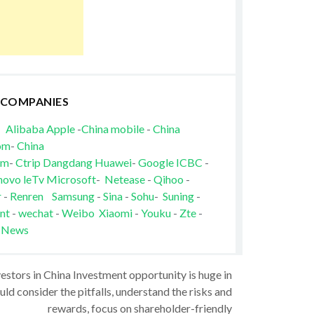
 COMPANIES
Alibaba
Apple
-
China mobile
-
China
om
-
China
om
-
Ctrip
Dangdang
Huawei
-
Google
ICBC
-
novo
leTv
Microsoft
-
Netease
-
Qihoo
-
r
-
Renren
Samsung
-
Sina
-
Sohu
-
Suning
-
nt
-
wechat
-
Weibo
Xiaomi
-
Youku
-
Zte
-
 News
vestors in China Investment opportunity is huge in
ld consider the pitfalls, understand the risks and
rewards, focus on shareholder-friendly