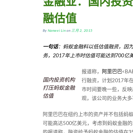
金融业：国内投资
融估值
By
Nanwei Lin
on
三月 2, 2015
一句话
：蚂蚁金融料以低估值融资，因
务，
2017
年上市时估值可能达到
700
亿
报道称，
阿里巴巴
<B
国内投资机构
行融资，计划2017
打压蚂蚁金融
市时间要晚一些，反映
估值
观，该公司的业务大多
阿里巴巴在纽约上市的资产并不包括蚂
可能高达500亿美元，考虑到蚂蚁金融
的报道称，融资给予蚂蚁金融的估值在350