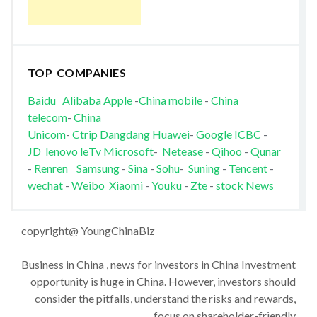
TOP COMPANIES
Baidu
Alibaba
Apple
-
China mobile
-
China
telecom
-
China
Unicom
-
Ctrip
Dangdang
Huawei
-
Google
ICBC
-
JD
lenovo
leTv
Microsoft
-
Netease
-
Qihoo
-
Qunar
-
Renren
Samsung
-
Sina
-
Sohu
-
Suning
-
Tencent
-
wechat
-
Weibo
Xiaomi
-
Youku
-
Zte
-
stock News
copyright@ YoungChinaBiz
Business in China , news for investors in China Investment
opportunity is huge in China. However, investors should
consider the pitfalls, understand the risks and rewards,
focus on shareholder-friendly