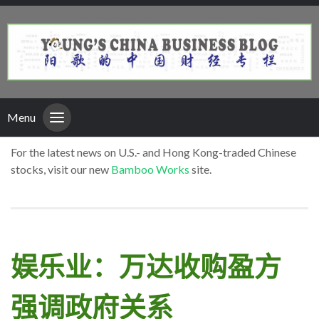
Menu
For the latest news on U.S.- and Hong Kong-traded Chinese
stocks, visit our new
Bamboo Works
site.
娱乐业：万达收购盈方
强调政府关系