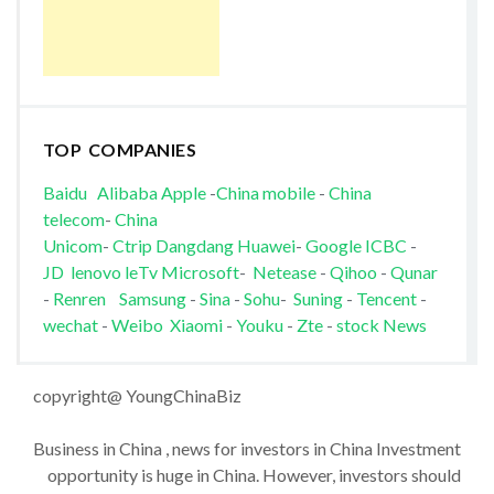
TOP COMPANIES
Baidu
Alibaba
Apple
-
China mobile
-
China
telecom
-
China
Unicom
-
Ctrip
Dangdang
Huawei
-
Google
ICBC
-
JD
lenovo
leTv
Microsoft
-
Netease
-
Qihoo
-
Qunar
-
Renren
Samsung
-
Sina
-
Sohu
-
Suning
-
Tencent
-
wechat
-
Weibo
Xiaomi
-
Youku
-
Zte
-
stock News
copyright@ YoungChinaBiz
Business in China , news for investors in China Investment
opportunity is huge in China. However, investors should