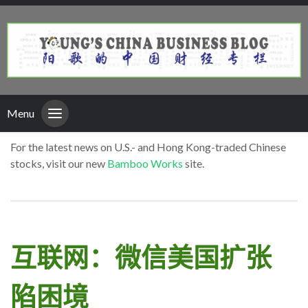
Menu
For the latest news on U.S.- and Hong Kong-traded Chinese
stocks, visit our new
Bamboo Works
site.
互联网：微信美国扩张
陷困境