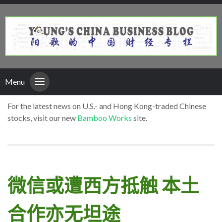
Menu
For the latest news on U.S.- and Hong Kong-traded Chinese
stocks, visit our new
Bamboo Works
site.
微信或遭西方抵触 本土
合作亦无坦途