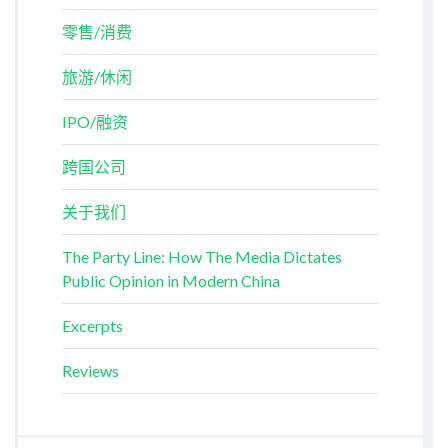
零售/消费
旅游/休闲
IPO/融资
跨国公司
关于我们
The Party Line: How The Media Dictates
Public Opinion in Modern China
Excerpts
Reviews