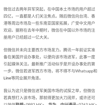
微信过去两年异军突起，在中国本土市场的用户超过
四亿，一直都是人们关注焦点。随后微信向台湾、香
港等周边市场及一些东南亚国家拓展，广受中文用户
欢迎。据称在去年中期时，微信在中国以外市场的注
册用户已经超过一亿大关。
但微信并未向主要西方市场发力。腾讯一年前证实准
备在美国开设办事处，以便向该市场进军，此事一度
引起媒体关注。最新推广活动似乎是开设办事处的第
一步。微信若进军西方市场，将不得不与Whatsapp和
Line
等同业展开角逐。
我认为这只是微信进军美国市场的试探之举，但微信
若真想打入该市场，那就得更加大刀阔斧，或许还可
以效仿
联想
<0992.HK>、
华为
、
中兴通讯
<0763.HK>