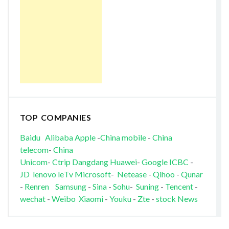
TOP COMPANIES
Baidu
Alibaba
Apple
-
China mobile
-
China
telecom
-
China
Unicom
-
Ctrip
Dangdang
Huawei
-
Google
ICBC
-
JD
lenovo
leTv
Microsoft
-
Netease
-
Qihoo
-
Qunar
-
Renren
Samsung
-
Sina
-
Sohu
-
Suning
-
Tencent
-
wechat
-
Weibo
Xiaomi
-
Youku
-
Zte
-
stock News