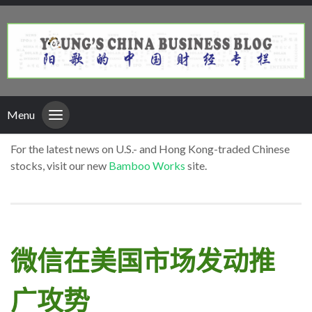
Menu
For the latest news on U.S.- and Hong Kong-traded Chinese
stocks, visit our new
Bamboo Works
site.
微信在美国市场发动推
广攻势