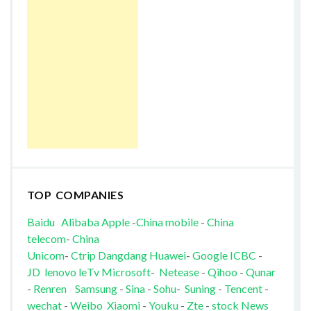
TOP COMPANIES
Baidu
Alibaba
Apple
-
China mobile
-
China
telecom
-
China
Unicom
-
Ctrip
Dangdang
Huawei
-
Google
ICBC
-
JD
lenovo
leTv
Microsoft
-
Netease
-
Qihoo
-
Qunar
-
Renren
Samsung
-
Sina
-
Sohu
-
Suning
-
Tencent
-
wechat
-
Weibo
Xiaomi
-
Youku
-
Zte
-
stock News