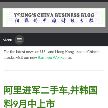
Menu
For the latest news on U.S.- and Hong Kong-traded Chinese
stocks, visit our new
Bamboo Works
site.
阿里进军二手车,并韩国
料9月中上市