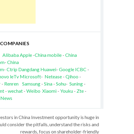
 COMPANIES
Alibaba
Apple
-
China mobile
-
China
om
-
China
om
-
Ctrip
Dangdang
Huawei
-
Google
ICBC
-
novo
leTv
Microsoft
-
Netease
-
Qihoo
-
r
-
Renren
Samsung
-
Sina
-
Sohu
-
Suning
-
nt
-
wechat
-
Weibo
Xiaomi
-
Youku
-
Zte
-
 News
vestors in China Investment opportunity is huge in
ld consider the pitfalls, understand the risks and
rewards, focus on shareholder-friendly