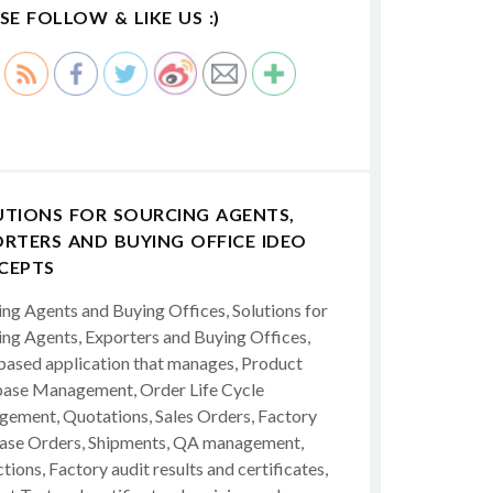
SE FOLLOW & LIKE US :)
UTIONS FOR SOURCING AGENTS,
RTERS AND BUYING OFFICE IDEO
CEPTS
ing Agents and Buying Offices, Solutions for
ing Agents, Exporters and Buying Offices,
ased application that manages, Product
ase Management, Order Life Cycle
ement, Quotations, Sales Orders, Factory
ase Orders, Shipments, QA management,
tions, Factory audit results and certificates,