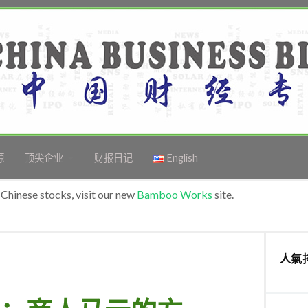
源
顶尖企业
财报日记
English
Chinese stocks, visit our new
Bamboo Works
site.
人氣