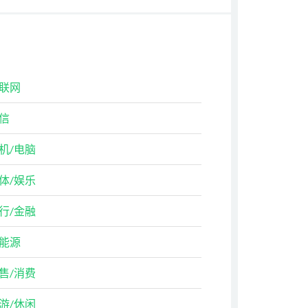
联网
信
机/电脑
体/娱乐
行/金融
能源
售/消费
游/休闲