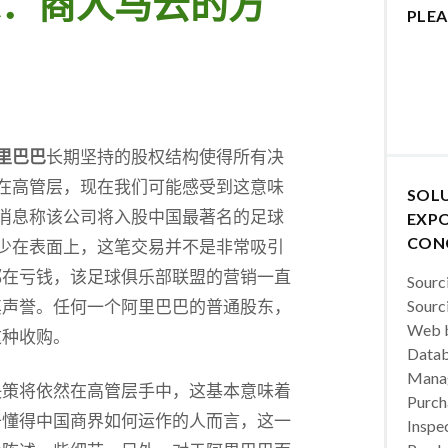
：商人马云的方
PLEA
里巴巴
长期坚持的股权结构使得所有决
在高管层，现在我们可能感受到这意味
SOL
消息称该公司将入股中国最著名的足球
EXPO
CON
少在表面上，这笔交易并不是非常吸引
都在亏钱，该足球俱乐部联盟的营销一直
Sourc
其声誉。任何一个阿里巴巴的普通股东，
Sourc
Web b
这种收购。
Datab
Manag
决策将依然在高管层手中，这基本意味着
Purch
于懂得中国商界如何运作的人而言，这一
Inspec