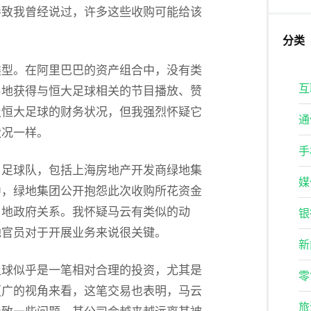
导致我曾经说过，许多这些收购可能给该
分类
类型。在阿里巴巴的资产组合中，没有类
互
易地获得与恒大足球相关的节目播放、赞
及恒大足球的财务状况，但我强烈怀疑它
通
状况一样。
手
了足球队，包括上海房地产开发商绿地集
媒
中，绿地集团公开抱怨此次收购所花资金
当地政府关系。我怀疑马云有类似的动
银
地官员对于开展业务来说很关键。
新
足球似乎是一笔相对合理的投资，尤其是
零
更广的视角来看，这笔交易也表明，马云
旅