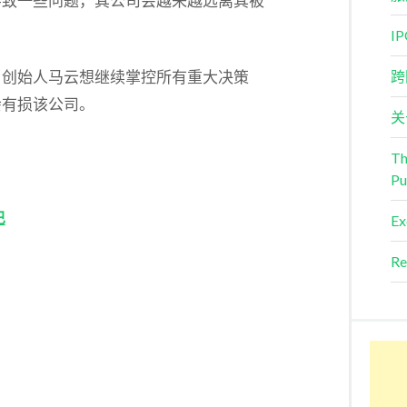
导致一些问题，其公司会越来越远离其被
I
，创始人马云想继续掌控所有重大决策
跨
会有损该公司。
关
Th
Pu
巴
Ex
Re