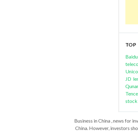
TOP
Baidu
telec
Unic
JD
le
Quna
Tence
stock
Business in China , news for in
China. However, investors shou