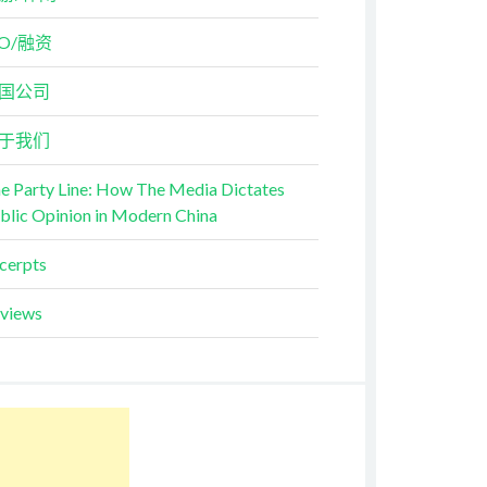
PO/融资
国公司
于我们
e Party Line: How The Media Dictates
blic Opinion in Modern China
cerpts
views