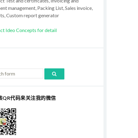
t Test and certificates, Invoicing and
ent management, Packing List, Sales invoice,
ts, Custom report generator
ct Ideo Concepts for detail
该QR代码来关注我的微信