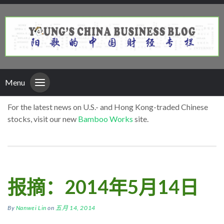
Menu
For the latest news on U.S.- and Hong Kong-traded Chinese
stocks, visit our new
Bamboo Works
site.
报摘：2014年5月14日
By
Nanwei Lin
on
五月 14, 2014