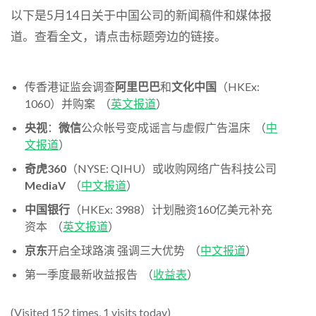
以下是5月14日关于中国公司的新闻稿件和媒体报
道。查看全文，请点击标题旁边的链接。
传香港证监会调查
阿里巴巴
和
文化中国
（HKEx:
1060）并购案 （
英文报道
）
央视
：
微信
公众帐号变成谣言与虚假广告温床 （
中
文报道
）
奇虎360
（NYSE: QIHU）或收购网络广告科技公司
MediaV
（
中文报道
）
中国银行
（HKEx: 3988）计划融资160亿美元补充
资本 （
英文报道
）
京东
开启全球路演 强调三大优势 （
中文报道
）
第一季度最新收益报告 （
收益表
）
(Visited 152 times, 1 visits today)