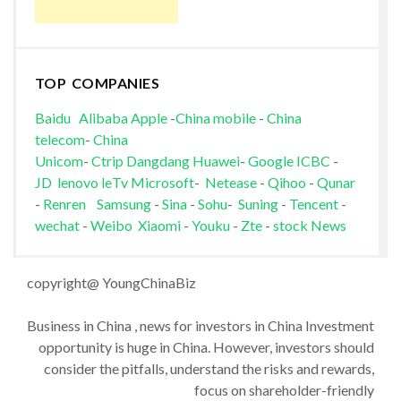
TOP COMPANIES
Baidu
Alibaba
Apple
-
China mobile
-
China
telecom
-
China
Unicom
-
Ctrip
Dangdang
Huawei
-
Google
ICBC
-
JD
lenovo
leTv
Microsoft
-
Netease
-
Qihoo
-
Qunar
-
Renren
Samsung
-
Sina
-
Sohu
-
Suning
-
Tencent
-
wechat
-
Weibo
Xiaomi
-
Youku
-
Zte
-
stock News
copyright@ YoungChinaBiz
Business in China , news for investors in China Investment
opportunity is huge in China. However, investors should
consider the pitfalls, understand the risks and rewards,
focus on shareholder-friendly