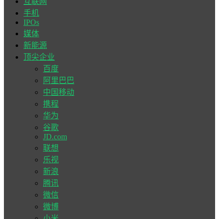
互联网
手机
IPOs
媒体
新能源
顶尖企业
百度
阿里巴巴
中国移动
携程
华为
谷歌
JD.com
联想
乐视
新浪
腾讯
微信
微博
小米