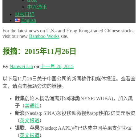
中兴通讯
财报日记
English
For the latest news on U.S.- and Hong Kong-traded Chinese stocks,
visit our new
Bamboo Works
site.
报摘：2015年11月26日
By
Nanwei Lin
on
十一月 26, 2015
以下是11月26日关于中国公司的新闻稿件和媒体报道。查看全
文，请点击标题旁边的链接。
赶集
创始人杨浩涌离开
58同城
(NYSE: WUBA)，加入
瓜
子
（
美通社
）
新浪
(Nasdaq: SINA)领投移动微视频app秒拍2亿美元融资
（
英文报道
）
银联
、
苹果
(Nasdaq: AAPL)称已达成中国苹果支付协议
（
英文报道
）