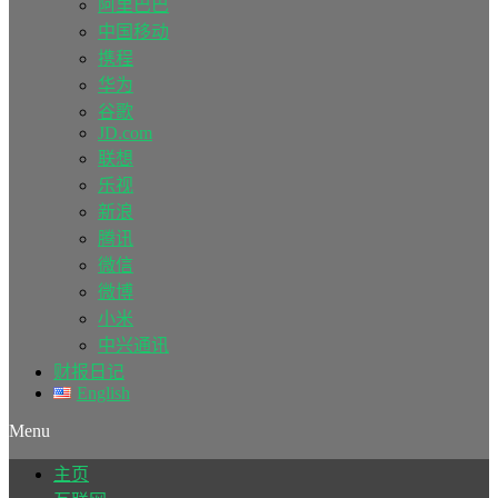
阿里巴巴
中国移动
携程
华为
谷歌
JD.com
联想
乐视
新浪
腾讯
微信
微博
小米
中兴通讯
财报日记
English
Menu
主页