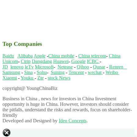
Top Companies
Baidu
Alibaba
Apple
-
China mobile
-
China telecom
-
China
Unicom
-
Ctrip
Dangdang
Huawei
-
Google
ICBC
-
JD
lenovo
leTv
Microsoft
-
Netease
-
Qihoo
-
Qunar
-
Renren
Samsung
-
Sina
-
Sohu
-
Suning
-
Tencent
-
wechat
-
Weibo
Xiaomi
-
Youku
-
Zte
-
stock News
copyright@ YoungChinaBiz
Business in China , news for investors in China Investment
opportunity is huge in China. However, investors should consider
the pitfalls, understand the risks and rewards, focus on shareholder-
friendly
Developed and Designed by
Ideo Concepts
.