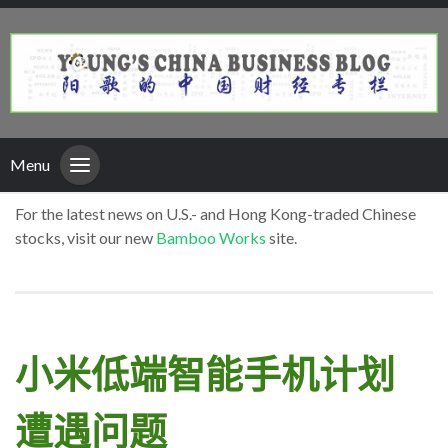
Menu
For the latest news on U.S.- and Hong Kong-traded Chinese
stocks, visit our new
Bamboo Works
site.
小米低端智能手机计划
遭遇问题