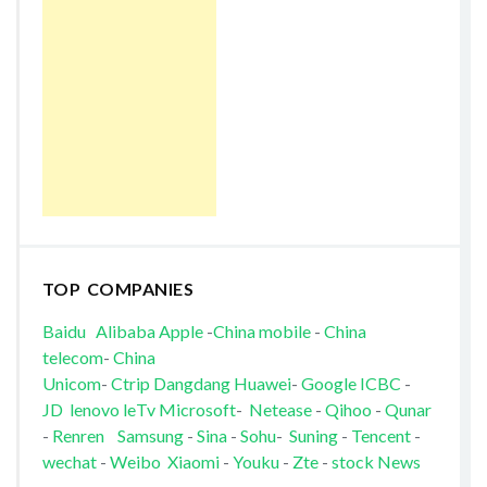
TOP COMPANIES
Baidu
Alibaba
Apple
-
China mobile
-
China
telecom
-
China
Unicom
-
Ctrip
Dangdang
Huawei
-
Google
ICBC
-
JD
lenovo
leTv
Microsoft
-
Netease
-
Qihoo
-
Qunar
-
Renren
Samsung
-
Sina
-
Sohu
-
Suning
-
Tencent
-
wechat
-
Weibo
Xiaomi
-
Youku
-
Zte
-
stock News