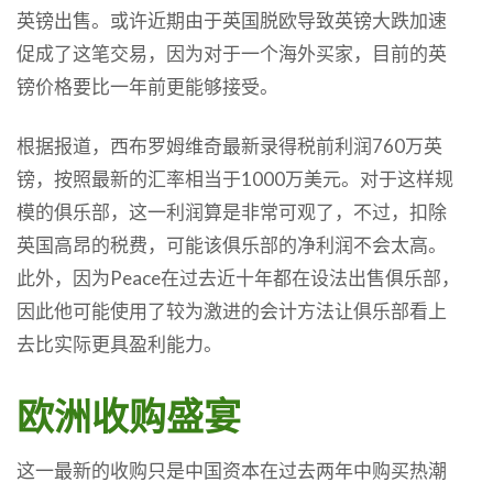
英镑出售。或许近期由于英国脱欧导致英镑大跌加速
促成了这笔交易，因为对于一个海外买家，目前的英
镑价格要比一年前更能够接受。
根据报道，西布罗姆维奇最新录得税前利润760万英
镑，按照最新的汇率相当于1000万美元。对于这样规
模的俱乐部，这一利润算是非常可观了，不过，扣除
英国高昂的税费，可能该俱乐部的净利润不会太高。
此外，因为Peace在过去近十年都在设法出售俱乐部，
因此他可能使用了较为激进的会计方法让俱乐部看上
去比实际更具盈利能力。
欧洲收购盛宴
这一最新的收购只是中国资本在过去两年中购买热潮