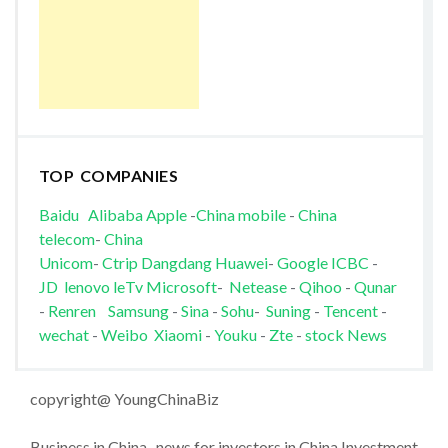
TOP COMPANIES
Baidu
Alibaba
Apple
-
China mobile
-
China
telecom
-
China
Unicom
-
Ctrip
Dangdang
Huawei
-
Google
ICBC
-
JD
lenovo
leTv
Microsoft
-
Netease
-
Qihoo
-
Qunar
-
Renren
Samsung
-
Sina
-
Sohu
-
Suning
-
Tencent
-
wechat
-
Weibo
Xiaomi
-
Youku
-
Zte
-
stock News
copyright@ YoungChinaBiz
Business in China , news for investors in China Investment