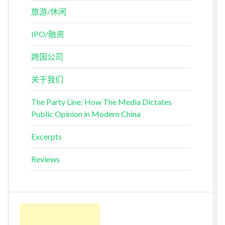
旅游/休闲
IPO/融资
跨国公司
关于我们
The Party Line: How The Media Dictates
Public Opinion in Modern China
Excerpts
Reviews