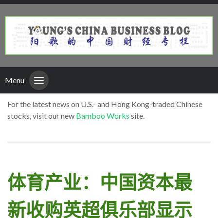
Menu
For the latest news on U.S.- and Hong Kong-traded Chinese
stocks, visit our new
Bamboo Works
site.
体育产业：中国资本最
新收购英超俱乐部显示