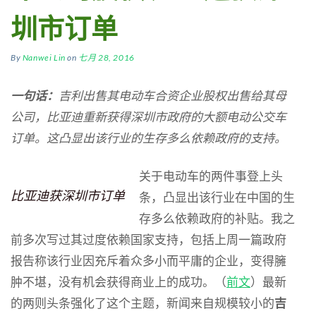
圳市订单
By
Nanwei Lin
on
七月 28, 2016
一句话
：
吉利出售其
电动车
合资企业
股权出售
给其母
公司
，
比亚迪
重新
获得深圳市政府的大额电动
公交车
订单。
这
凸显出该行业
的生存
多么依赖
政府
的支持。
关于电动车的两件事登上头
比亚迪获深圳市订单
条，凸显出该行业在中国的生
存多么依赖政府的补贴。我之
前多次写过其过度依赖国家支持，包括上周一篇政府
报告称该行业因充斥着众多小而平庸的企业，变得臃
肿不堪，没有机会获得商业上的成功。（
前文
）最新
的两则头条强化了这个主题，新闻来自规模较小的
吉