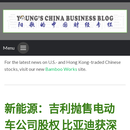
Menu
For the latest news on U.S.- and Hong Kong-traded Chinese
stocks, visit our new
Bamboo Works
site.
新能源：吉利抛售电动
车公司股权 比亚迪获深