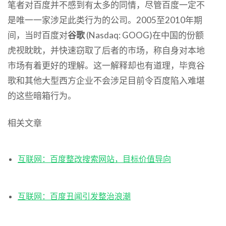
笔者对百度并不感到有太多的同情，尽管百度一定不
是唯一一家涉足此类行为的公司。2005至2010年期
间，当时百度对
谷歌
(Nasdaq: GOOG)在中国的份额
虎视眈眈，并快速窃取了后者的市场，称自身对本地
市场有着更好的理解。这一解释却也有道理，毕竟谷
歌和其他大型西方企业不会涉足目前令百度陷入难堪
的这些暗箱行为。
相关文章
互联网：百度整改搜索网站，目标价值导向
互联网：百度丑闻引发整治浪潮