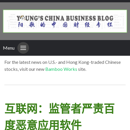
Menu
For the latest news on U.S.- and Hong Kong-traded Chinese
stocks, visit our new
Bamboo Works
site.
互联网：监管者严责百
度恶意应用软件