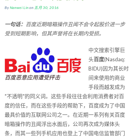
By
Nanwei Lin
on
五月 30, 2016
一句话
：
百度近期
暗箱操作丑闻不会
令起
股价
进一步
受到短期影响，但其
声誉
将在长期内受损。
中文搜索引擎巨
头
百
度
(Nasdaq:
BIDU)因为其长时
百度恶意应用遭受抨击
间来使用的商业
手段而越发成为
“不透明”的同义词。这些手段往往会利用消费者对百
度的信任，而在这些手段的帮助下，百度成为了中国
最具价值的互联网公司之一。在近期一系列有关百度
暗箱操作的丑闻浮出水面后，公司再次成为媒体头
条，而其一些列手机应用也登上了中国电信监管部门