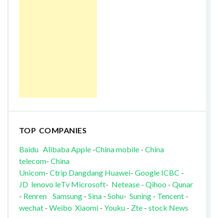
TOP COMPANIES
Baidu
Alibaba
Apple
-
China mobile
-
China
telecom
-
China
Unicom
-
Ctrip
Dangdang
Huawei
-
Google
ICBC
-
JD
lenovo
leTv
Microsoft
-
Netease
-
Qihoo
-
Qunar
-
Renren
Samsung
-
Sina
-
Sohu
-
Suning
-
Tencent
-
wechat
-
Weibo
Xiaomi
-
Youku
-
Zte
-
stock News