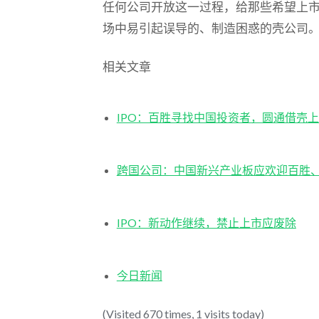
任何公司开放这一过程，给那些希望上
场中易引起误导的、制造困惑的壳公司
相关文章
IPO：百胜寻找中国投资者，圆通借壳
跨国公司：中国新兴产业板应欢迎百胜
IPO：新动作继续，禁止上市应废除
今日新闻
(Visited 670 times, 1 visits today)