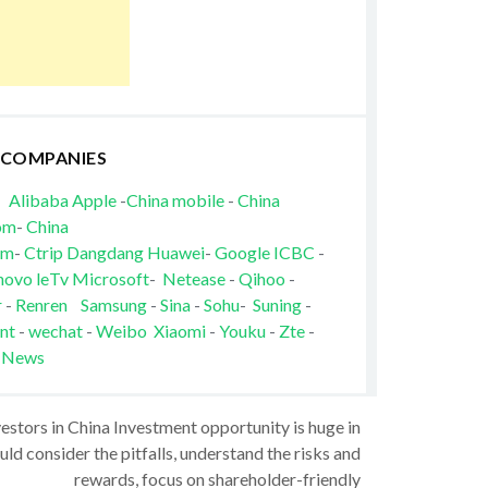
 COMPANIES
Alibaba
Apple
-
China mobile
-
China
om
-
China
om
-
Ctrip
Dangdang
Huawei
-
Google
ICBC
-
novo
leTv
Microsoft
-
Netease
-
Qihoo
-
r
-
Renren
Samsung
-
Sina
-
Sohu
-
Suning
-
nt
-
wechat
-
Weibo
Xiaomi
-
Youku
-
Zte
-
 News
vestors in China Investment opportunity is huge in
ld consider the pitfalls, understand the risks and
rewards, focus on shareholder-friendly