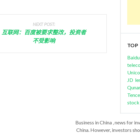
NEXT POST:
互联网：百度被要求整改，投资者
不受影响
TOP
Baidu
telec
Unic
JD
le
Quna
Tence
stock
Business in China , news for in
China. However, investors shou