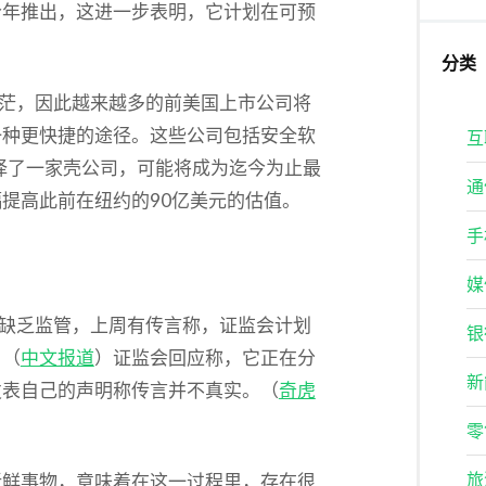
今年推出，这进一步表明，它计划在可预
分类
渺茫，因此越来越多的前美国上市公司将
一种更快捷的途径。这些公司包括安全软
互
它已选择了一家壳公司，可能将成为迄今为止最
通
提高此前在纽约的90亿美元的估值。
手
媒
是缺乏监管，上周有传言称，证监会计划
银
。（
中文报道
）证监会回应称，它正在分
新
发表自己的声明称传言并不真实。（
奇虎
零
旅
新鲜事物，意味着在这一过程里，存在很