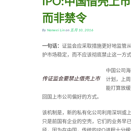
IPO:中国借壳上
而非禁令
By
Nanwei Lin
on
五月 10, 2016
一句话：
证监会应采取措施更好地监管
护市场稳定，而不应该彻底禁止这一方
中国公司海
传证监会要禁止借壳上市
计划，上周
能打算放缓
回国上市公司偏好的方式。
该机制是，新的私有化公司利用深圳或
只是前国有企业的空壳，它们的业务早
径，因为在中国，传统的IPO进程十分