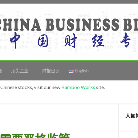
源
顶尖企业
财报日记
English
Chinese stocks, visit our new
Bamboo Works
site.
人氣