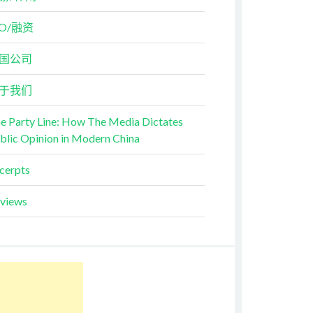
PO/融资
国公司
于我们
e Party Line: How The Media Dictates
blic Opinion in Modern China
cerpts
views