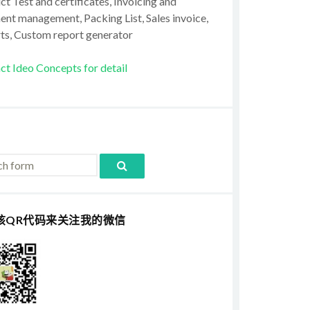
t Test and certificates, Invoicing and
ent management, Packing List, Sales invoice,
ts, Custom report generator
ct Ideo Concepts for detail
该QR代码来关注我的微信