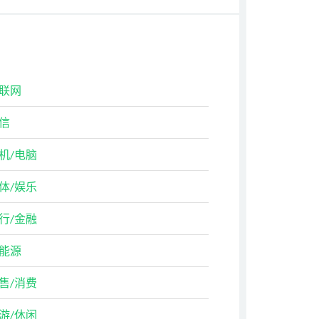
联网
信
机/电脑
体/娱乐
行/金融
能源
售/消费
游/休闲