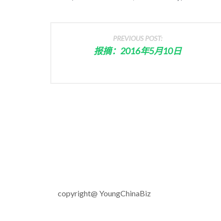
PREVIOUS POST:
报摘：2016年5月10日
copyright@ YoungChinaBiz