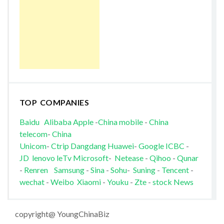
TOP COMPANIES
Baidu
Alibaba
Apple
-
China mobile
-
China
telecom
-
China
Unicom
-
Ctrip
Dangdang
Huawei
-
Google
ICBC
-
JD
lenovo
leTv
Microsoft
-
Netease
-
Qihoo
-
Qunar
-
Renren
Samsung
-
Sina
-
Sohu
-
Suning
-
Tencent
-
wechat
-
Weibo
Xiaomi
-
Youku
-
Zte
-
stock News
copyright@ YoungChinaBiz