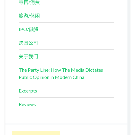
零售/消费
旅游/休闲
IPO/融资
跨国公司
关于我们
The Party Line: How The Media Dictates
Public Opinion in Modern China
Excerpts
Reviews