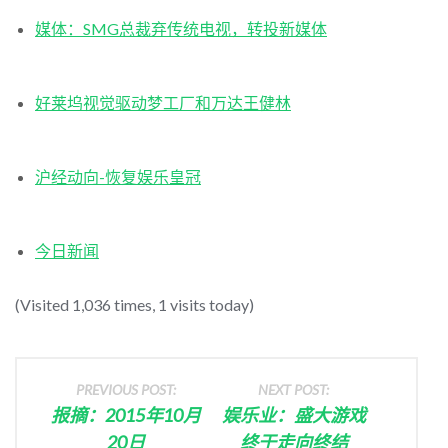
媒体：SMG总裁弃传统电视，转投新媒体
好莱坞视觉驱动梦工厂和万达王健林
沪经动向-恢复娱乐皇冠
今日新闻
(Visited 1,036 times, 1 visits today)
PREVIOUS POST:
NEXT POST:
报摘：2015年10月
娱乐业：盛大游戏
20日
终于走向终结