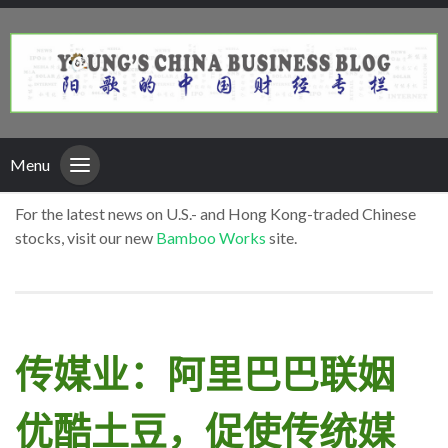
Menu
For the latest news on U.S.- and Hong Kong-traded Chinese
stocks, visit our new
Bamboo Works
site.
传媒业：阿里巴巴联姻
优酷土豆，促使传统媒