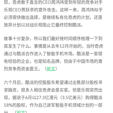
怨，奇虎敢于直言的CEO周鸿祎受到年轻的竞争对手
乐视CEO贾跃亭的意外攻击。这样一来，周鸿祎似乎
必须很快做出选择，是继续私有化奇虎的计划，还是
放弃计划以对战乐视阻止它最终控制酷派。
故事十分复杂，所以我们最好按时间顺序梳理一下到
底发生了什么。事情是从去年12月开始的，当时奇虎
通过与酷派合作进入了智能手机市场。酷派是一家很
有经验的企业，也是知名品牌，但由于中国市场的激
烈竞争而资金匮乏。（
前文
）
六个月后，酷派的控股股东希望通过出售部分股权寻
求融资，很多人相信奇虎会是买家。但是乐视突然出
现，据说于6月以27.3亿港元（3.5亿美元）购得酷派
18%的股权，作为自己进军智能手机领域计划的一部
分。（
前文
）