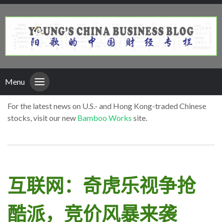
Menu
For the latest news on U.S.- and Hong Kong-traded Chinese
stocks, visit our new
Bamboo Works
site.
互联网：奇虎乐视争抢
酷派，竞价风暴来袭