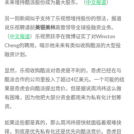
未来增持酷派股份成为最大股东。（
中文报道
）
另一则新闻似乎支持了乐视想增持股份的想法，报道
说乐视聘请前
美银美林
高管领导全球投融资业务。
（
中文报道
）乐视贾跃亭在微博证实了对Winston
Cheng的聘用，暗示他未来有类似收购酷派的大型投
融资计划。
显然，乐视收购酷派对奇虎是不利的，奇虎已经在与
酷派合作的公司里投入了超过4亿美元。一个可能的结
果是奇虎会向酷派提出竞价，但是据说周鸿祎这么做
有困难，因为他把大部分资金都用来为私有化计划筹
资。
如果这些都是真的，那么周鸿祎很快就面临着艰难抉
择，到底是优先私有化还是优先向酷派竞价。奇虎目