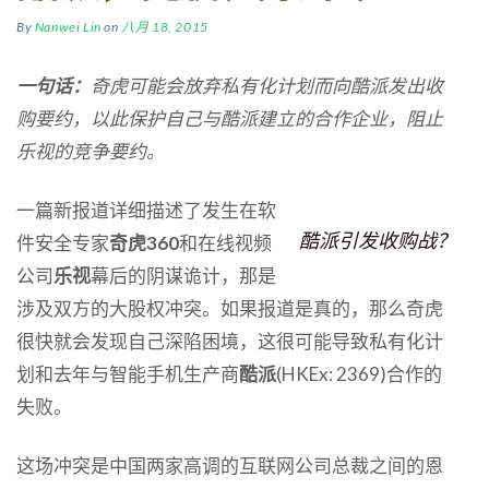
By
Nanwei Lin
on
八月 18, 2015
一句话：
奇虎可能会放弃私有化计划而向酷派发出收
购要约，以此保护自己与酷派建立的合作企业，阻止
乐视的竞争要约。
一篇新报道详细描述了发生在软
酷派引发收购战？
件安全专家
奇虎360
和在线视频
公司
乐视
幕后的阴谋诡计，那是
涉及双方的大股权冲突。如果报道是真的，那么奇虎
很快就会发现自己深陷困境，这很可能导致私有化计
划和去年与智能手机生产商
酷派
(HKEx: 2369)合作的
失败。
这场冲突是中国两家高调的互联网公司总裁之间的恩