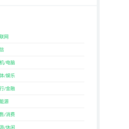
联网
信
机/电脑
体/娱乐
行/金融
能源
售/消费
游/休闲