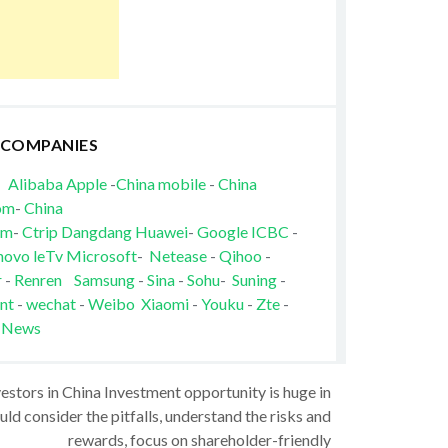
 COMPANIES
Alibaba
Apple
-
China mobile
-
China
om
-
China
om
-
Ctrip
Dangdang
Huawei
-
Google
ICBC
-
novo
leTv
Microsoft
-
Netease
-
Qihoo
-
r
-
Renren
Samsung
-
Sina
-
Sohu
-
Suning
-
nt
-
wechat
-
Weibo
Xiaomi
-
Youku
-
Zte
-
 News
vestors in China Investment opportunity is huge in
ld consider the pitfalls, understand the risks and
rewards, focus on shareholder-friendly