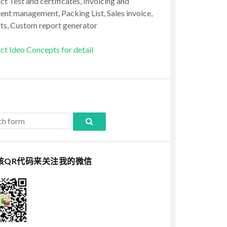
t Test and certificates, Invoicing and
ent management, Packing List, Sales invoice,
ts, Custom report generator
ct Ideo Concepts for detail
该QR代码来关注我的微信