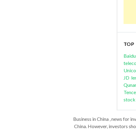
TOP
Baidu
telec
Unic
JD
le
Quna
Tence
stock
Business in China , news for in
China. However, investors shou