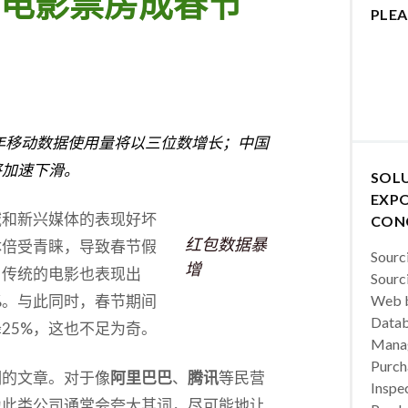
电影票房成春节
PLEA
年移动数据使用量将以三位数增长；中国
将加速下滑。
SOL
EXPO
域和新兴媒体的表现好坏
CON
红包数据暴
体倍受青睐，导致春节假
Sourc
增
。传统的电影也表现出
Sourc
%。与此同时，春节期间
Web b
Datab
25%，这也不足为奇。
Manag
Purch
棚的文章。对于像
阿里巴巴
、
腾讯
等民营
Inspec
为此类公司通常会夸大其词，尽可能地让