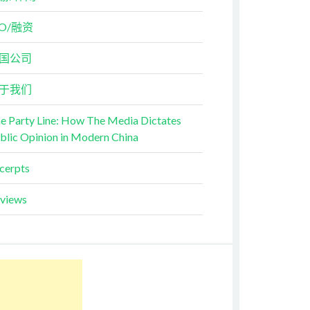
PO/融资
国公司
于我们
e Party Line: How The Media Dictates
blic Opinion in Modern China
cerpts
views