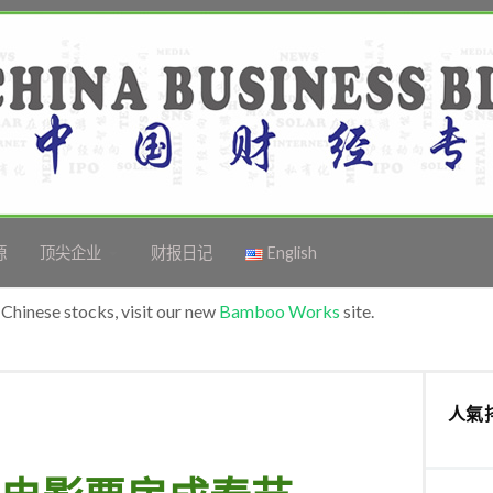
源
顶尖企业
财报日记
English
Chinese stocks, visit our new
Bamboo Works
site.
人氣