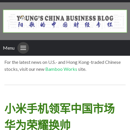
Menu
For the latest news on U.S.- and Hong Kong-traded Chinese
stocks, visit our new
Bamboo Works
site.
小米手机领军中国市场
华为荣耀换帅