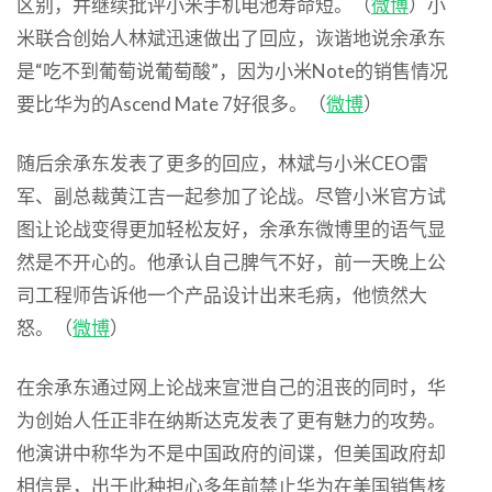
区别，并继续批评小米手机电池寿命短。（
微博
）小
米联合创始人林斌迅速做出了回应，诙谐地说余承东
是“吃不到葡萄说葡萄酸”，因为小米Note的销售情况
要比华为的Ascend Mate 7好很多。（
微博
）
随后余承东发表了更多的回应，林斌与小米CEO雷
军、副总裁黄江吉一起参加了论战。尽管小米官方试
图让论战变得更加轻松友好，余承东微博里的语气显
然是不开心的。他承认自己脾气不好，前一天晚上公
司工程师告诉他一个产品设计出来毛病，他愤然大
怒。（
微博
）
在余承东通过网上论战来宣泄自己的沮丧的同时，华
为创始人任正非在纳斯达克发表了更有魅力的攻势。
他演讲中称华为不是中国政府的间谍，但美国政府却
相信是，出于此种担心多年前禁止华为在美国销售核