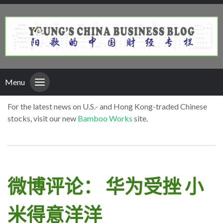
Menu
For the latest news on U.S.- and Hong Kong-traded Chinese
stocks, visit our new
Bamboo Works
site.
微博评论： 华为受挫 小
米得意洋洋