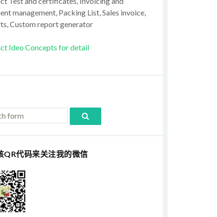
t Test and certificates, Invoicing and
ent management, Packing List, Sales invoice,
ts, Custom report generator
ct Ideo Concepts for detail
该QR代码来关注我的微信