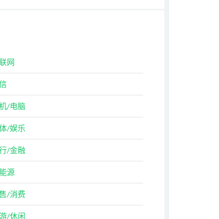
联网
信
机/电脑
体/娱乐
行/金融
能源
售/消费
游/休闲