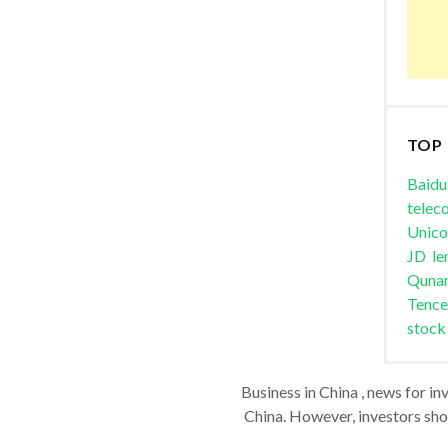
TOP
Baidu
telec
Unic
JD
le
Quna
Tence
stock
Business in China , news for in
China. However, investors shou