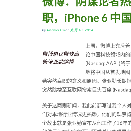
微博：阴谋论者热
职，iPhone 6 
By
Nanwei Lin
on
九月 18, 2014
上周，微博上充斥着
微博热议微软高
论中国科技领域内的
管张亚勤跳槽
(Nasdaq: AAPL
地将中国从首发地图
勤突然离职的意义和原因。张亚勤长期担任微软
突然跳槽至互联网搜索巨头百度 (Nasdaq: 
关于这两则新闻，我此前都写过我个人
们对本地行业情况更熟悉，他们的观察
个故事就是张亚勤宣布从他工作了16年