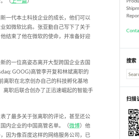
者。（
上一篇
）
Produc
Shipm
Repor
国新一代本土科技企业的成长，他们可以
企业如微软比肩。张亚勤自己写下了关于
Conta
了他结束了他在微软的使命，并准备好迎
搜索
最新的一位高姿态离开大型跨国企业去国
aq: GOOG)高管李开复和林斌离职的
前离职在北京创办自己的科技孵化基地
，离职后联合创办了正迅速崛起的智能手
扫描
发表了最多关于张离职的评论，甚至还公
至国内企业的中国高管名单。（
微博
）他
移，因为像百度这样的网络服务公司，已