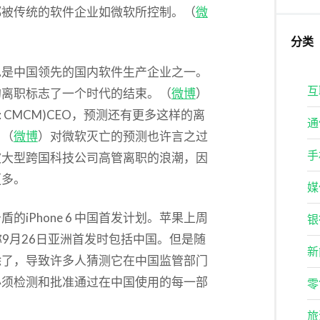
都被传统的软件企业如微软所控制。（
微
分类
EO，也是中国领先的国内软件生产企业之一。
互
的离职标志了一个时代的结束。（
微博
）
 CMCM)CEO，预测还有更多这样的离
通
。（
微博
）对微软灭亡的预测也许言之过
手
波大型跨国科技公司高管离职的浪潮，因
更多。
媒
iPhone 6 中国首发计划。苹果上周
银
称9月26日亚洲首发时包括中国。但是随
新
除了，导致许多人猜测它在中国监管部门
必须检测和批准通过在中国使用的每一部
零
旅