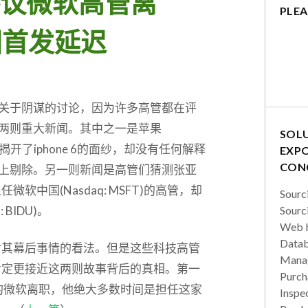
议微软高管离
PLEA
中国首发延迟
关于阴谋的讨论，因为许多高管都在评
两则重大新闻。其中之一是苹果
SOL
)终于揭开了iphone 6的面纱，却没有任何解释
EXPO
CON
上剔除。另一则新闻是高管们猜测张亚
中国(Nasdaq: MSFT)的高管，却
Sourc
BIDU)。
Sourc
Web b
Datab
对其幕后事情的看法。但是这些科技高管
Manag
肯定更接近这两则故事背后的真相。第一
Purch
的微软离职，他绝大多数时间是担任这家
Inspec