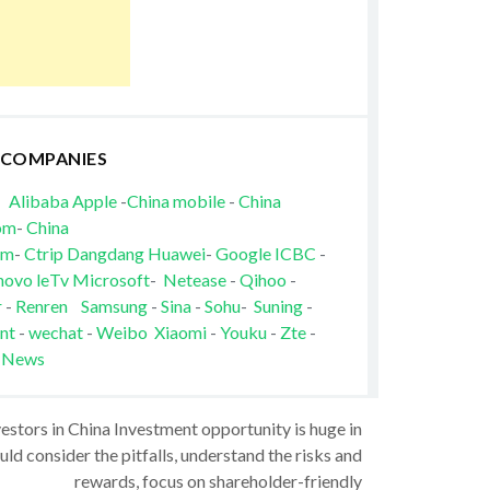
 COMPANIES
Alibaba
Apple
-
China mobile
-
China
om
-
China
om
-
Ctrip
Dangdang
Huawei
-
Google
ICBC
-
novo
leTv
Microsoft
-
Netease
-
Qihoo
-
r
-
Renren
Samsung
-
Sina
-
Sohu
-
Suning
-
nt
-
wechat
-
Weibo
Xiaomi
-
Youku
-
Zte
-
 News
vestors in China Investment opportunity is huge in
ld consider the pitfalls, understand the risks and
rewards, focus on shareholder-friendly