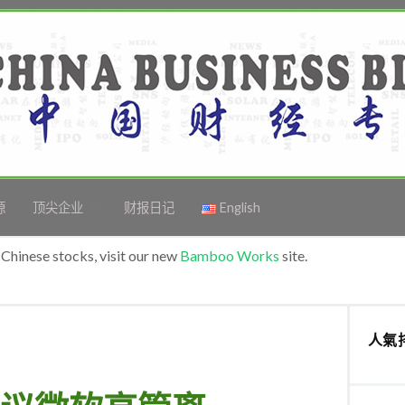
源
顶尖企业
财报日记
English
Chinese stocks, visit our new
Bamboo Works
site.
人氣