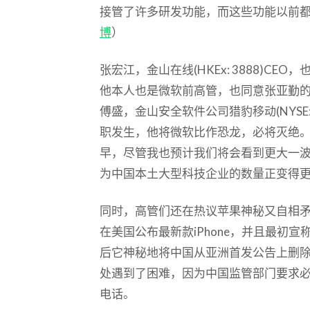
接管了许多研发功能，而这些功能以前
博
）
张宏江，金山在线(HKEx: 3888)C
他本人也是微软前高管，也同意张亚勤
傅盛，金山安全软件公司猎豹移动(NYSE:
职发生，他将微软比作恐龙，必将灭绝
早，尽管我也预计我们将会看到更大一
为中国本土大型科技企业的数量正变得
同时，高管们还在热议苹果神秘又自相矛盾的
在美国公布最新款iPhone，并且最初宣
后它神秘地将中国从亚洲首发公告上删
处遇到了困难，因为中国监管部门要求
电话。