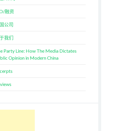
PO/融资
国公司
于我们
e Party Line: How The Media Dictates
blic Opinion in Modern China
cerpts
views