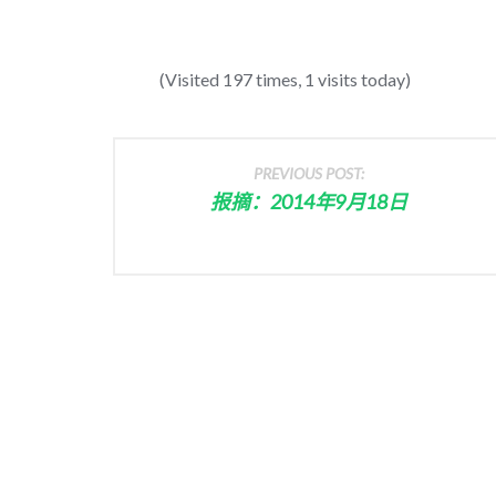
(Visited 197 times, 1 visits today)
PREVIOUS POST:
报摘：2014年9月18日