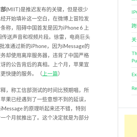
信部
(MIIT)是推迟发布的关键，但是很少
I
已经开始填补这一空白，在微博上冒险发
跨
，阻碍中国首发是因为iPhone 6 上
户互相传送声音和视频片段。徐雷，电商巨头
关
有批准通过新的iPhone，因为iMessage的
Th
服务却使用离岸服务器，违背了中国严格
Pu
惊讶的公告背后的真相。上个月，苹果宣
供更快捷的服务。（
上一篇
）
Ex
Re
解释，称工信部测试的时间比预期唱，所
，苹果已经遇到了一些意想不到的延误，
essage 的原理听起来还不错，特别
后一个月就推出了。这个决定就是为部分