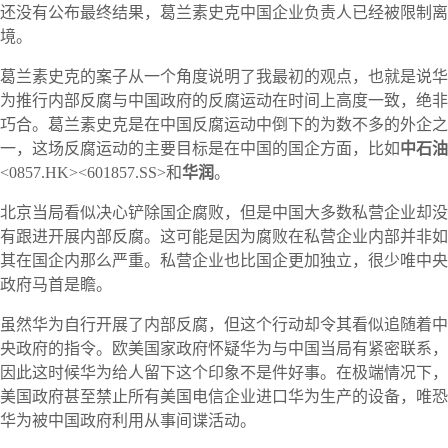
还没有公布最终结果，葛兰素史克中国企业负责人已经被限制离
境。
葛兰素史克的案子从一个角度说明了我最初的观点，也就是说华
为推行内部反腐与中国政府的反腐运动在时间上高度一致，绝非
巧合。葛兰素史克是在中国反腐运动中倒下的为数不多的外企之
一，这场反腐运动的主要目标是在中国的国企方面，比如
中石油
<0857.HK><601857.SS>和
华润
。
北京当局看似决心铲除国企腐败，但是中国大多数私营企业却没
有跟进开展内部反腐。这可能是因为腐败在私营企业内部并非如
其在国企内那么严重。私营企业也比国企更加独立，很少唯中央
政府马首是瞻。
虽然华为自行开展了内部反腐，但这个行动却令其看似追随着中
央政府的指令。欧美国家政府怀疑华为与中国当局有紧密联系，
因此这时候华为给人留下这个印象不是件好事。在极端情况下，
美国政府甚至禁止所有美国电信企业进口华为生产的设备，唯恐
华为被中国政府利用从事间谍活动。