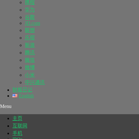
携程
华为
谷歌
JD.com
联想
乐视
新浪
腾讯
微信
微博
小米
中兴通讯
财报日记
English
Menu
主页
互联网
手机