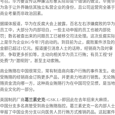
号召。华为要宣传这种廉洁形象实际却是个错误的做法，毕竟华
为急于让外界确信其独立私营企业的身份，且公司运营完全基于
商业考量而非政治因素。
据媒体报道，华为在反腐大会上披露，百名左右涉嫌腐败的华为
员工中，大部分为内部坦白，一些主动申报的员工也被内部处
罚；数名被查出来的问题员工已被移交司法处理。这次反腐实际
上是华为企业BG今年7月启动的。到目前为止，腐败案件涉及的
金额已超过1亿元。报道援引消息人士的话称，经销商为及时拿
货、争取更多折扣等，主动向相关华为员工行贿；有员工视“好
处费”为“潜规则”，甚至主动索贿。
商业贿赂在中国很常见，常有制造商向客户行贿的事件发生。收
受贿赂的经销商会订购更多产品，并更卖力地进行销售。无论贿
赂资金流向哪一方，这种商业贿赂行为在中国司空见惯，是当地
商业文化的一部分。
英国制药厂商
葛兰素史克
<GSK.L>即因此在去年招来大麻烦，
中国分支多名高管受到商业贿赂指控。葛兰素史克一名内部人士
举报了中国业务分支以向医务人员行贿方式推销药品。这起案件