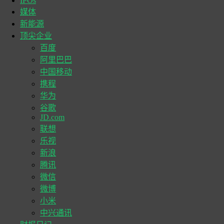
IPOs
媒体
新能源
顶尖企业
百度
阿里巴巴
中国移动
携程
华为
谷歌
JD.com
联想
乐视
新浪
腾讯
微信
微博
小米
中兴通讯