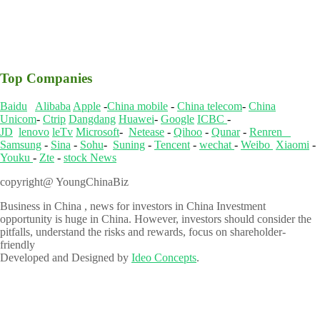
Top Companies
Baidu
Alibaba
Apple
-
China mobile
-
China telecom
-
China
Unicom
-
Ctrip
Dangdang
Huawei
-
Google
ICBC
-
JD
lenovo
leTv
Microsoft
-
Netease
-
Qihoo
-
Qunar
-
Renren
Samsung
-
Sina
-
Sohu
-
Suning
-
Tencent
-
wechat
-
Weibo
Xiaomi
-
Youku
-
Zte
-
stock News
copyright@ YoungChinaBiz
Business in China , news for investors in China Investment
opportunity is huge in China. However, investors should consider the
pitfalls, understand the risks and rewards, focus on shareholder-
friendly
Developed and Designed by
Ideo Concepts
.