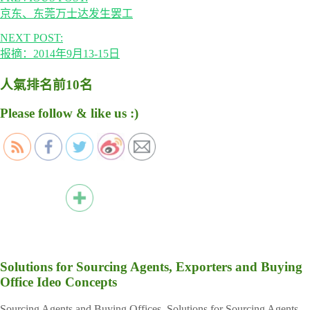
京东、东莞万士达发生罢工
NEXT POST:
报摘：2014年9月13-15日
人氣排名前10名
Please follow & like us :)
Solutions for Sourcing Agents, Exporters and Buying
Office Ideo Concepts
Sourcing Agents and Buying Offices, Solutions for Sourcing Agents,