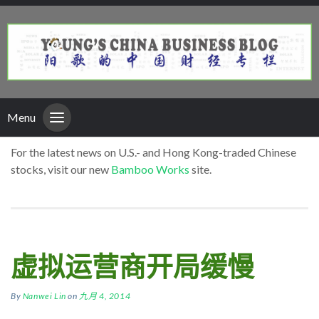
Menu
For the latest news on U.S.- and Hong Kong-traded Chinese
stocks, visit our new
Bamboo Works
site.
虚拟运营商开局缓慢
By
Nanwei Lin
on
九月 4, 2014