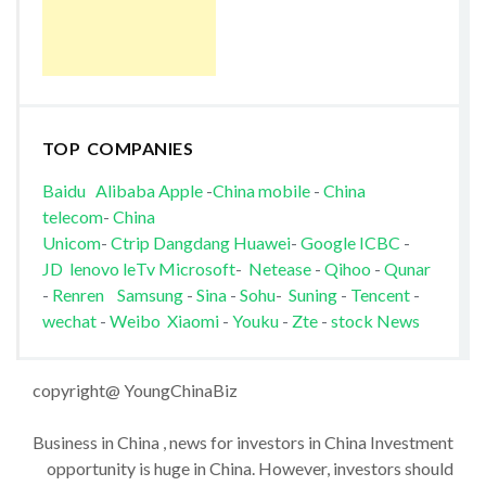
TOP COMPANIES
Baidu
Alibaba
Apple
-
China mobile
-
China
telecom
-
China
Unicom
-
Ctrip
Dangdang
Huawei
-
Google
ICBC
-
JD
lenovo
leTv
Microsoft
-
Netease
-
Qihoo
-
Qunar
-
Renren
Samsung
-
Sina
-
Sohu
-
Suning
-
Tencent
-
wechat
-
Weibo
Xiaomi
-
Youku
-
Zte
-
stock News
copyright@ YoungChinaBiz
Business in China , news for investors in China Investment
opportunity is huge in China. However, investors should