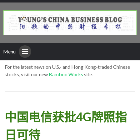
Menu
For the latest news on U.S.- and Hong Kong-traded Chinese
stocks, visit our new
Bamboo Works
site.
中国电信获批4G牌照指
日可待