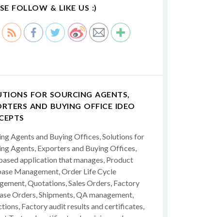
SE FOLLOW & LIKE US :)
UTIONS FOR SOURCING AGENTS,
RTERS AND BUYING OFFICE IDEO
CEPTS
ing Agents and Buying Offices, Solutions for
ing Agents, Exporters and Buying Offices,
ased application that manages, Product
ase Management, Order Life Cycle
ement, Quotations, Sales Orders, Factory
ase Orders, Shipments, QA management,
tions, Factory audit results and certificates,