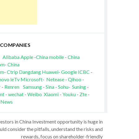
 COMPANIES
Alibaba
Apple
-
China mobile
-
China
om
-
China
om
-
Ctrip
Dangdang
Huawei
-
Google
ICBC
-
novo
leTv
Microsoft
-
Netease
-
Qihoo
-
r
-
Renren
Samsung
-
Sina
-
Sohu
-
Suning
-
nt
-
wechat
-
Weibo
Xiaomi
-
Youku
-
Zte
-
 News
vestors in China Investment opportunity is huge in
ld consider the pitfalls, understand the risks and
rewards, focus on shareholder-friendly