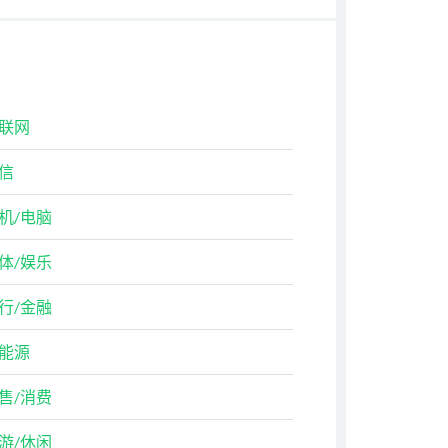
联网
信
机/电脑
体/娱乐
行/金融
能源
售/消费
游/休闲