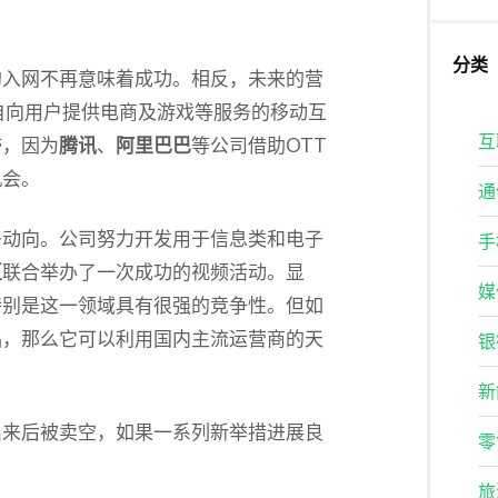
分类
的入网不再意味着成功。相反，未来的营
自向用户提供电商及游戏等服务的移动互
互
滞，因为
腾讯
、
阿里巴巴
等公司借助OTT
机会。
通
多动向。公司努力开发用于信息类和电子
手
豆
联合举办了一次成功的视频活动。显
媒
特别是这一领域具有很强的竞争性。但如
品，那么它可以利用国内主流运营商的天
银
新
出来后被卖空，如果一系列新举措进展良
零
。
旅