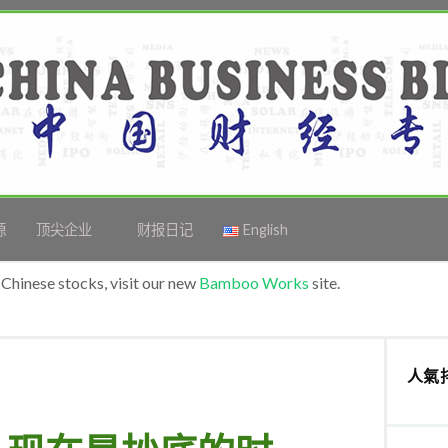
源
顶尖企业
财报日记
English
Chinese stocks, visit our new
Bamboo Works
site.
人氣