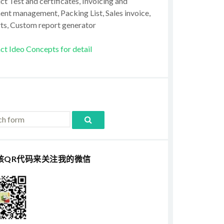
t Test and certificates, Invoicing and
ent management, Packing List, Sales invoice,
ts, Custom report generator
ct Ideo Concepts for detail
该QR代码来关注我的微信