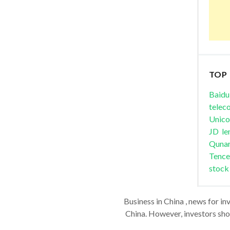
TOP
Baidu
telec
Unic
JD
le
Quna
Tence
stock
Business in China , news for in
China. However, investors shou