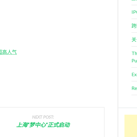
I
跨
关
超高人气
Th
Pu
Ex
Re
NEXT POST:
上海“梦中心”正式启动