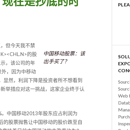
 现在是抄底的时
PLEA
议，但今天我不禁
中国移动股票：该
HK><CHL.N>的股
SOL
出手买了？
显示，该公司的年
EXPO
CON
意外，因为中移动
8%。显然，利润下降是投资者所不想看到
Sourc
多新举措应对这一挑战，这家企业终于认
Sourc
Web b
Datab
Manag
%。中国移动2013年股东应占利润为
Purch
公布后的股票抛售让中国移动的股价跌至自
Inspec