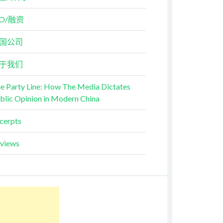
PO/融资
国公司
于我们
e Party Line: How The Media Dictates
blic Opinion in Modern China
cerpts
views