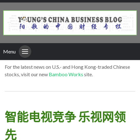
Menu
For the latest news on U.S.- and Hong Kong-traded Chinese
stocks, visit our new
Bamboo Works
site.
智能电视竞争 乐视网领
先