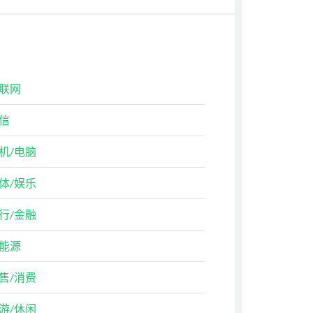
联网
信
机/电脑
体/娱乐
行/金融
能源
售/消费
游/休闲