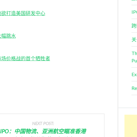
I
地欲打造美国研发中心
跨
大幅跳水
关
Th
市场价格战的首个牺牲者
Pu
Ex
Re
NEXT POST:
IPO：中国物流、亚洲航空瞄准香港