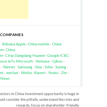
 COMPANIES
Alibaba
Apple
-
China mobile
-
China
om
-
China
om
-
Ctrip
Dangdang
Huawei
-
Google
ICBC
-
novo
leTv
Microsoft
-
Netease
-
Qihoo
-
r
-
Renren
Samsung
-
Sina
-
Sohu
-
Suning
-
nt
-
wechat
-
Weibo
Xiaomi
-
Youku
-
Zte
-
 News
vestors in China Investment opportunity is huge in
ld consider the pitfalls, understand the risks and
rewards, focus on shareholder-friendly