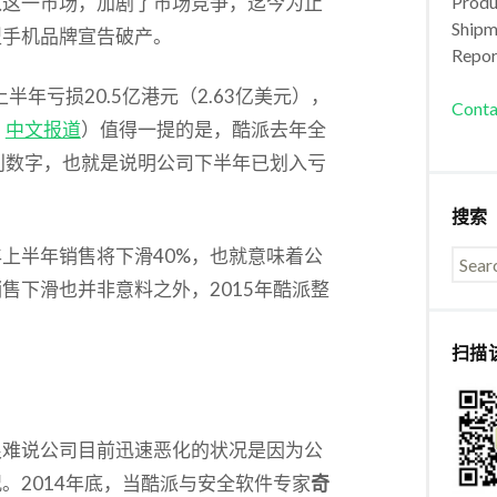
入这一市场，加剧了市场竞争，迄今为止
Produc
Shipm
型手机品牌宣告破产。
Repor
半年亏损20.5亿港元（2.63亿美元），
Conta
；
中文报道
）值得一提的是，酷派去年全
利数字，也就是说明公司下半年已划入亏
搜索
上半年销售将下滑40%，也就意味着公
售下滑也并非意料之外，2015年酷派整
扫描
很难说公司目前迅速恶化的状况是因为公
。2014年底，当酷派与安全软件专家
奇