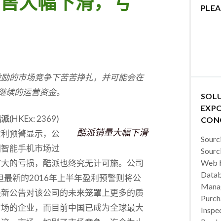
售大幅下滑，亏
PLEA
激励的市场竞争下苦苦挣扎，并可能会在
继续的运营资金。
SOL
EXPO
酷派
(HKEx: 2369)
CON
酷派销量大幅下滑
盈利预警显示，公
Sourc
国智能手机市场过
Sourc
扩大的亏损，酷派也终究无计可施。公司
Web b
Datab
但最新的2016年上半年盈利预警则将公
Manag
最新公告对该公司的未来笼罩上更多的质
Purch
市场的企业，而目前中国已成为全球最大
Inspec