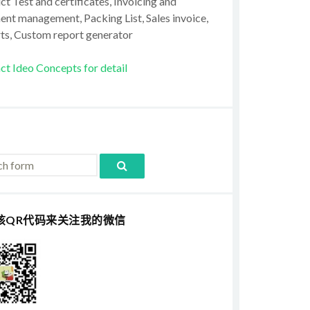
t Test and certificates, Invoicing and
ent management, Packing List, Sales invoice,
ts, Custom report generator
ct Ideo Concepts for detail
该QR代码来关注我的微信