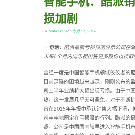
智能手机：酷派销
损加剧
By
Nanwei Lin
on
七月 12, 2016
一句话：
酷派最新亏损预测显示公司在
未来6
个月内向乐视出售更多股份以换取
曾经一度是中国智能手机领域佼佼者的
目前深陷的困境越来越深，刚刚公布的
司上半年业绩将大幅出现亏损。由于中
热，这一发展几乎无可避免，对于不断
曾在2015年年报中承认销售大幅下滑，
司牢牢地圈定在亏损股的行列。酷派的
疑，公司是中国国内较早进入智能手机