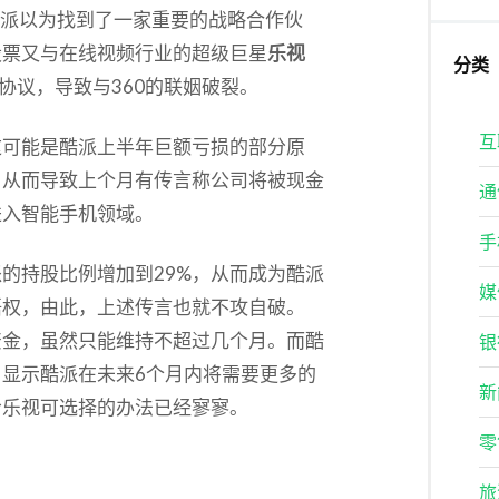
议时，酷派以为找到了一家重要的战略合作伙
股票又与在线视频行业的超级巨星
乐视
分类
战略合作协议，导致与360的联姻破裂。
互
这可能是酷派上半年巨额亏损的部分原
，从而导致上个月有传言称公司将被现金
通
进入智能手机领域。
手
的持股比例增加到29%，从而成为酷派
媒
语权，由此，上述传言也就不攻自破。
资金，虽然只能维持不超过几个月。而酷
银
显示酷派在未来6个月内将需要更多的
新
给乐视可选择的办法已经寥寥。
零
旅