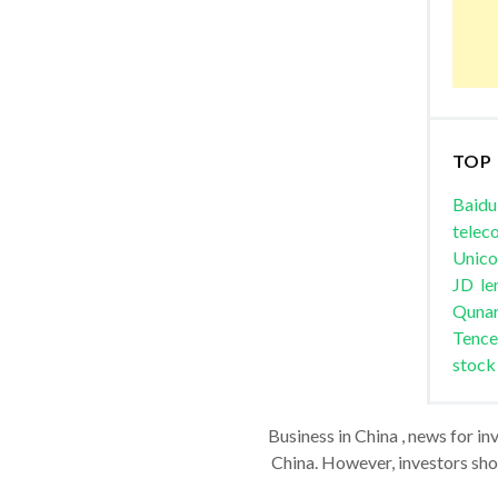
TOP
Baidu
telec
Unic
JD
le
Quna
Tence
stock
Business in China , news for in
China. However, investors shou