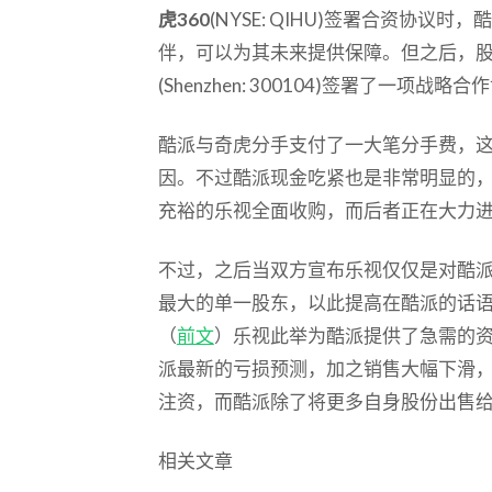
虎360
(NYSE: QIHU)签署合资协
伴，可以为其未来提供保障。但之后，
(Shenzhen: 300104)签署了一项
酷派与奇虎分手支付了一大笔分手费，
因。不过酷派现金吃紧也是非常明显的
充裕的乐视全面收购，而后者正在大力
不过，之后当双方宣布乐视仅仅是对酷派
最大的单一股东，以此提高在酷派的话
（
前文
）乐视此举为酷派提供了急需的
派最新的亏损预测，加之销售大幅下滑，
注资，而酷派除了将更多自身股份出售
相关文章