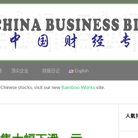
源
顶尖企业
财报日记
English
Chinese stocks, visit our new
Bamboo Works
site.
人氣