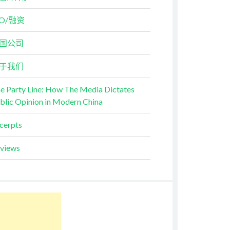
PO/融资
国公司
于我们
e Party Line: How The Media Dictates
blic Opinion in Modern China
cerpts
views