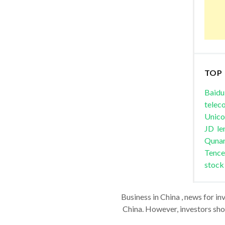
TOP
Baidu
telec
Unic
JD
le
Quna
Tence
stock
Business in China , news for in
China. However, investors shou