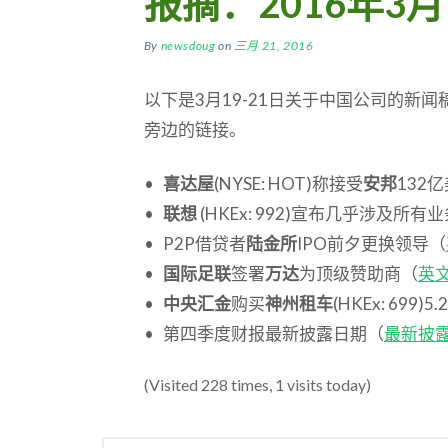
报摘：2016年3月1
By
newsdoug
on
三月 21, 2016
以下是3月19-21日关于中国公司的新
旁边的链接。
•
喜达屋
(NYSE: HOT)称接受
安邦
132
•
联想
(HKEx: 992)宣布几乎涉及
• P2P借贷者
陆金所
IPO前夕更换领导（
•
国际足联
签署
万达
为顶级赞助商（
英
•
中央汇金
购买
神州租车
(HKEx: 699)
• 第四季度财报最新披露日期（
最新披
(Visited 228 times, 1 visits today)