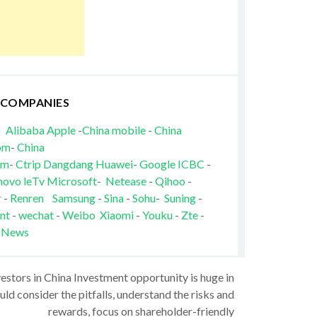
 COMPANIES
Alibaba
Apple
-
China mobile
-
China
om
-
China
om
-
Ctrip
Dangdang
Huawei
-
Google
ICBC
-
novo
leTv
Microsoft
-
Netease
-
Qihoo
-
r
-
Renren
Samsung
-
Sina
-
Sohu
-
Suning
-
nt
-
wechat
-
Weibo
Xiaomi
-
Youku
-
Zte
-
 News
vestors in China Investment opportunity is huge in
ld consider the pitfalls, understand the risks and
rewards, focus on shareholder-friendly