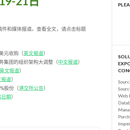
9-21日
PLEA
闻稿件和媒体报道。查看全文，请点击标题
亿美元收购（
英文报道
）
SOL
所有业务集团的组织架构大调整（
中文报道
）
EXPO
英文报道
）
CON
文报道
）
Sourc
5.2%股份（
港交所公告
）
Sourc
Web b
露日期
）
Datab
Manag
Purch
Inspec