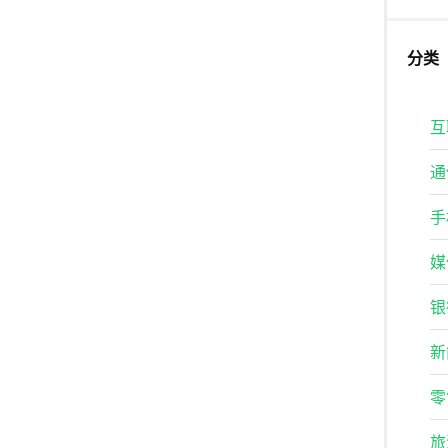
分类
互
通
手
媒
银
新
零
旅