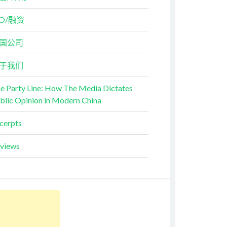
PO/融资
国公司
于我们
e Party Line: How The Media Dictates
blic Opinion in Modern China
cerpts
views