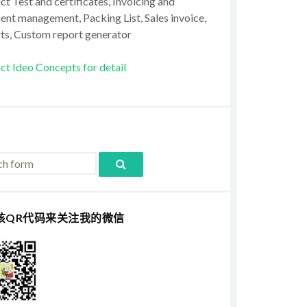
t Test and certificates, Invoicing and
ent management, Packing List, Sales invoice,
ts, Custom report generator
ct Ideo Concepts for detail
该QR代码来关注我的微信