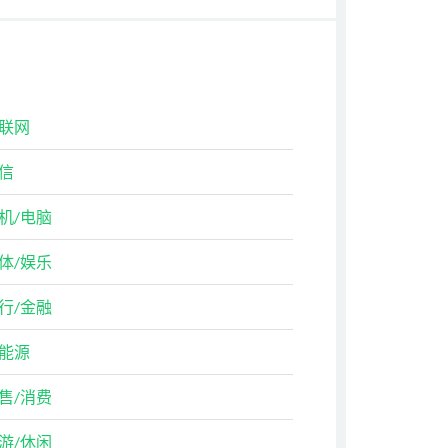
联网
信
机/电脑
体/娱乐
行/金融
能源
售/消费
游/休闲