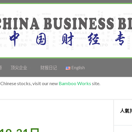
源
顶尖企业
财报日记
English
Chinese stocks, visit our new
Bamboo Works
site.
人氣