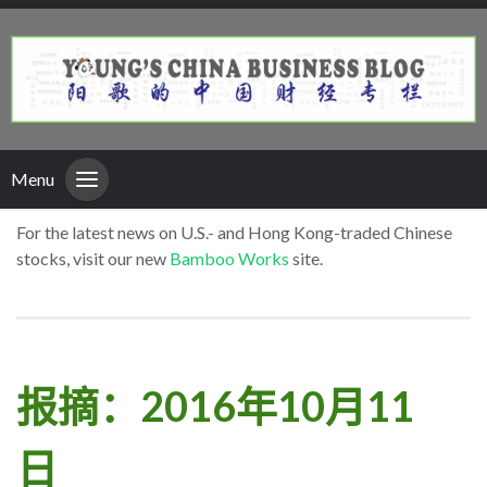
Menu
For the latest news on U.S.- and Hong Kong-traded Chinese
stocks, visit our new
Bamboo Works
site.
报摘：2016年10月11
日