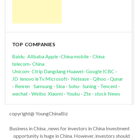
TOP COMPANIES
Baidu
Alibaba
Apple
-
China mobile
-
China
telecom
-
China
Unicom
-
Ctrip
Dangdang
Huawei
-
Google
ICBC
-
JD
lenovo
leTv
Microsoft
-
Netease
-
Qihoo
-
Qunar
-
Renren
Samsung
-
Sina
-
Sohu
-
Suning
-
Tencent
-
wechat
-
Weibo
Xiaomi
-
Youku
-
Zte
-
stock News
copyright@ YoungChinaBiz
Business in China , news for investors in China Investment
opportunity is huge in China. However, investors should