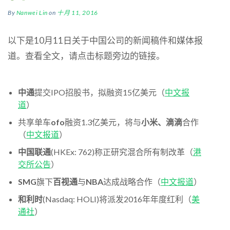
By
Nanwei Lin
on
十月 11, 2016
以下是10月11日关于中国公司的新闻稿件和媒体报
道。查看全文，请点击标题旁边的链接。
中通
提交IPO招股书，拟融资15亿美元（
中文报
道
）
共享单车
ofo
融资1.3亿美元，将与
小米
、
滴滴
合作
（
中文报道
）
中国联通
(HKEx: 762)称正研究混合所有制改革（
港
交所公告
）
SMG
旗下
百视通
与
NBA
达成战略合作（
中文报道
）
和利时
(Nasdaq: HOLI)将派发2016年年度红利（
美
通社
）