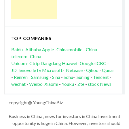
TOP COMPANIES
Baidu
Alibaba
Apple
-
China mobile
-
China
telecom
-
China
Unicom
-
Ctrip
Dangdang
Huawei
-
Google
ICBC
-
JD
lenovo
leTv
Microsoft
-
Netease
-
Qihoo
-
Qunar
-
Renren
Samsung
-
Sina
-
Sohu
-
Suning
-
Tencent
-
wechat
-
Weibo
Xiaomi
-
Youku
-
Zte
-
stock News
copyright@ YoungChinaBiz
Business in China , news for investors in China Investment
opportunity is huge in China. However, investors should