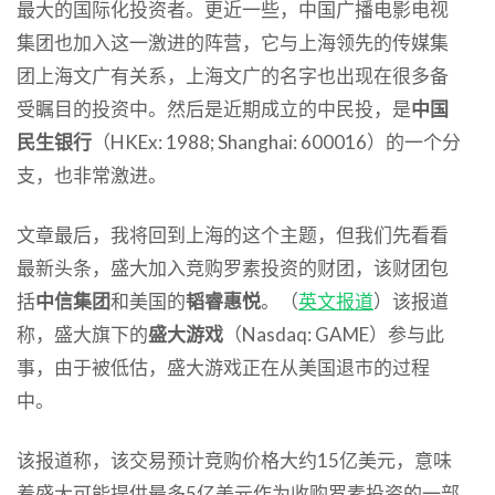
最大的国际化投资者。更近一些，中国广播电影电视
集团也加入这一激进的阵营，它与上海领先的传媒集
团上海文广有关系，上海文广的名字也出现在很多备
受瞩目的投资中。然后是近期成立的中民投，是
中国
民生银行
（HKEx: 1988; Shanghai: 600016）的一个分
支，也非常激进。
文章最后，我将回到上海的这个主题，但我们先看看
最新头条，盛大加入竞购罗素投资的财团，该财团包
括
中信集团
和美国的
韬睿惠悦
。（
英文报道
）该报道
称，盛大旗下的
盛大游戏
（Nasdaq: GAME）参与此
事，由于被低估，盛大游戏正在从美国退市的过程
中。
该报道称，该交易预计竞购价格大约15亿美元，意味
着盛大可能提供最多5亿美元作为收购罗素投资的一部