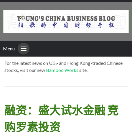
Menu
For the latest news on U.S.- and Hong Kong-traded Chinese
stocks, visit our new
Bamboo Works
site.
融资：盛大试水金融 竞
购罗素投资