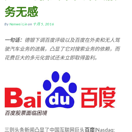
务无感
By
Nanwei Lin
on
十月 5, 2016
一句话：
德银下调百度评级以及百度在外卖和无人驾
驶汽车业务的进展，凸显了它对搜索业务的依赖，而
花费巨大的多元化尝试还未立即取得盈利。
百度股票面临困境
三则头条新闻凸显了中国互联网巨头
百度
(Nasdaq: