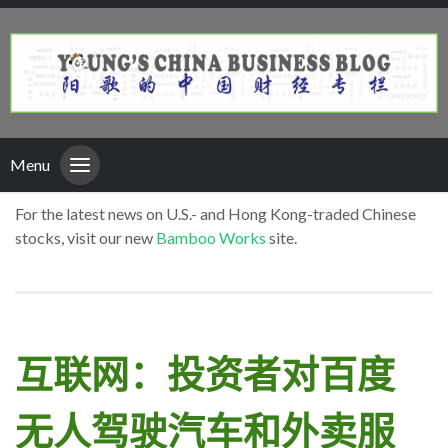
Menu
For the latest news on U.S.- and Hong Kong-traded Chinese
stocks, visit our new
Bamboo Works
site.
互联网：投资者对百度
无人驾驶汽车和外卖服