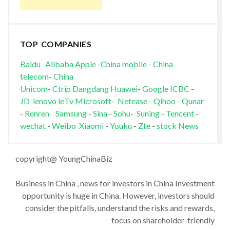
TOP COMPANIES
Baidu
Alibaba
Apple
-
China mobile
-
China
telecom
-
China
Unicom
-
Ctrip
Dangdang
Huawei
-
Google
ICBC
-
JD
lenovo
leTv
Microsoft
-
Netease
-
Qihoo
-
Qunar
-
Renren
Samsung
-
Sina
-
Sohu
-
Suning
-
Tencent
-
wechat
-
Weibo
Xiaomi
-
Youku
-
Zte
-
stock News
copyright@ YoungChinaBiz
Business in China , news for investors in China Investment
opportunity is huge in China. However, investors should
consider the pitfalls, understand the risks and rewards,
focus on shareholder-friendly