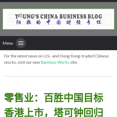
Menu
For the latest news on U.S.- and Hong Kong-traded Chinese
stocks, visit our new
Bamboo Works
site.
零售业：百胜中国目标
香港上市，塔可钟回归