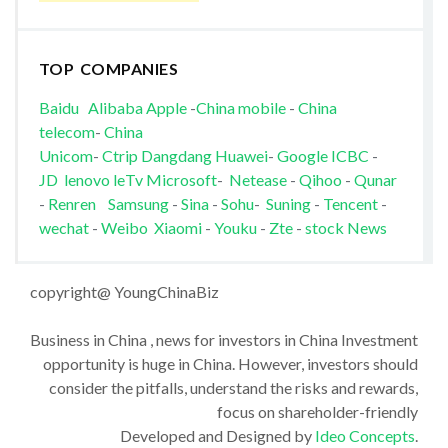
TOP COMPANIES
Baidu
Alibaba
Apple
-
China mobile
-
China
telecom
-
China
Unicom
-
Ctrip
Dangdang
Huawei
-
Google
ICBC
-
JD
lenovo
leTv
Microsoft
-
Netease
-
Qihoo
-
Qunar
-
Renren
Samsung
-
Sina
-
Sohu
-
Suning
-
Tencent
-
wechat
-
Weibo
Xiaomi
-
Youku
-
Zte
-
stock News
copyright@ YoungChinaBiz
Business in China , news for investors in China Investment
opportunity is huge in China. However, investors should
consider the pitfalls, understand the risks and rewards,
focus on shareholder-friendly
Developed and Designed by
Ideo Concepts
.