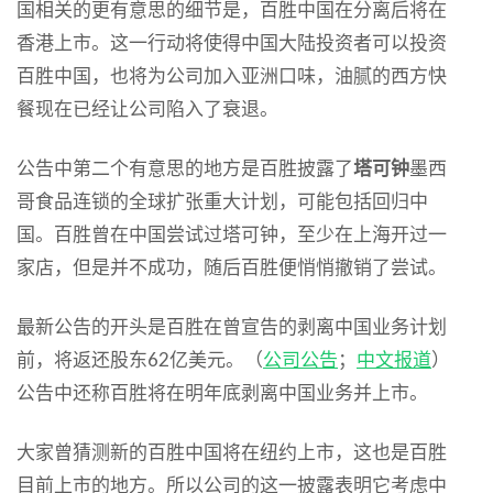
国相关的更有意思的细节是，百胜中国在分离后将在
香港上市。这一行动将使得中国大陆投资者可以投资
百胜中国，也将为公司加入亚洲口味，油腻的西方快
餐现在已经让公司陷入了衰退。
公告中第二个有意思的地方是百胜披露了
塔可钟
墨西
哥食品连锁的全球扩张重大计划，可能包括回归中
国。百胜曾在中国尝试过塔可钟，至少在上海开过一
家店，但是并不成功，随后百胜便悄悄撤销了尝试。
最新公告的开头是百胜在曾宣告的剥离中国业务计划
前，将返还股东62亿美元。（
公司公告
；
中文报道
）
公告中还称百胜将在明年底剥离中国业务并上市。
大家曾猜测新的百胜中国将在纽约上市，这也是百胜
目前上市的地方。所以公司的这一披露表明它考虑中