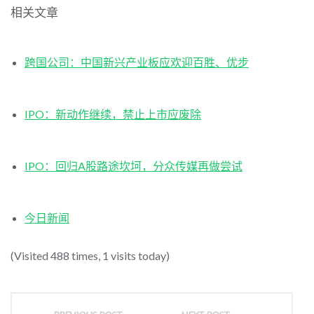
相关文章
跨国公司：中国新兴产业板应欢迎百胜、优步
IPO：新动作继续，禁止上市应废除
IPO：回归A股路途坎坷，分众传媒再做尝试
今日新闻
(Visited 488 times, 1 visits today)