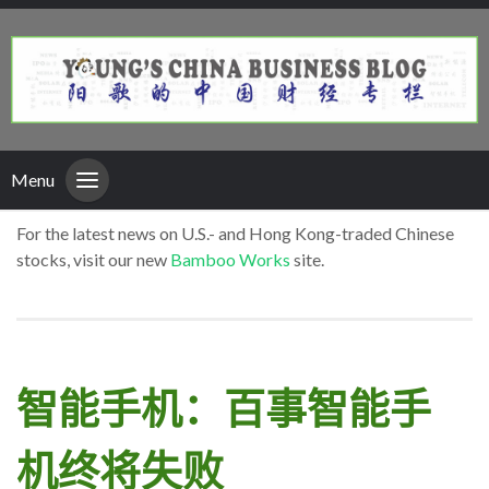
Menu
For the latest news on U.S.- and Hong Kong-traded Chinese
stocks, visit our new
Bamboo Works
site.
智能手机：百事智能手
机终将失败