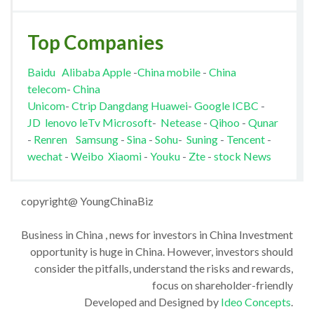
Top Companies
Baidu
Alibaba
Apple
-
China mobile
-
China
telecom
-
China
Unicom
-
Ctrip
Dangdang
Huawei
-
Google
ICBC
-
JD
lenovo
leTv
Microsoft
-
Netease
-
Qihoo
-
Qunar
-
Renren
Samsung
-
Sina
-
Sohu
-
Suning
-
Tencent
-
wechat
-
Weibo
Xiaomi
-
Youku
-
Zte
-
stock News
copyright@ YoungChinaBiz
Business in China , news for investors in China Investment
opportunity is huge in China. However, investors should
consider the pitfalls, understand the risks and rewards,
focus on shareholder-friendly
Developed and Designed by
Ideo Concepts
.