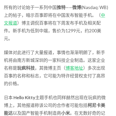
所有的讨论始于一系列中国
推特
——
微博
(Nasdaq: WB)
上的帖子，暗示百事即将在中国发布智能手机。（
中
文报道
）博主调侃百事将在下周发布手机及相关配
件。新手机为低到中端，售价为1299元，约200美
元。
媒体对此进行了大量报道，事情也渐渐明朗了，新手
机将由南方新城深圳的一家科技企业制造。这家企业
名称是
玩疯科技
，其微博主页（
博客地址
）多次出现
百事的名称和标志，它可能为特许经营权支付了高昂
的价格。
日本
Hello Kitty
主题手机也同样赫然出现在玩疯的微
博上，其他报道称该公司的合作者可能包括
柯尼卡美
能达
以及国产智能手机制造商
小米
。在无数好奇的记