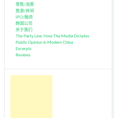
零售/消费
旅游/休闲
IPO/融资
跨国公司
关于我们
The Party Line: How The Media Dictates
Public Opinion in Modern China
Excerpts
Reviews