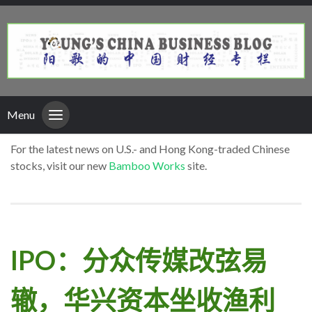
Menu
For the latest news on U.S.- and Hong Kong-traded Chinese
stocks, visit our new
Bamboo Works
site.
IPO：分众传媒改弦易
辙，华兴资本坐收渔利