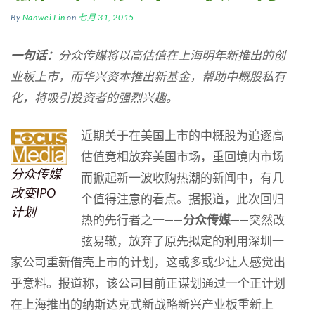
By
Nanwei Lin
on
七月 31, 2015
一句话：
分众传媒将以高估值在上海明年新推出的创
业板上市，而华兴资本推出新基金，帮助中概股私有
化，将吸引投资者的强烈兴趣。
近期关于在美国上市的中概股为追逐高
估值竞相放弃美国市场，重回境内市场
分众传媒
而掀起新一波收购热潮的新闻中，有几
改变IPO
个值得注意的看点。据报道，此次回归
计划
热的先行者之一——
分众传媒
——突然改
弦易辙，放弃了原先拟定的利用深圳一
家公司重新借壳上市的计划，这或多或少让人感觉出
乎意料。报道称，该公司目前正谋划通过一个正计划
在上海推出的纳斯达克式新战略新兴产业板重新上