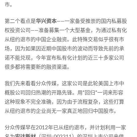
市。
第二个看点是
华兴资本
——一家备受推崇的国内私募股
权投资公司——准备募集一个大型基金，为通过私有化
从纽约退市的中国企业融资。此特殊交易似乎很有市
场，因为如果因近期中国股市的波动而导致先前的承
诺不能兑现，今年宣布私有化计划的近三十多家公司
很多都将需要新的融资渠道。
我们先来看看分众传媒，这家公司是此轮美国上市中
概股公司回归热潮的开路先锋。用“回归”一词来形容
这种现象不完全准确，因为由于流程复杂，这些打算
从纽约退市的企业尚无一家真正地回归中国股市。
分众传媒早在2012年已从纽约退市，并计划利用一家
名为
宏达新材
（深圳: 002211）的深圳上市公司来借