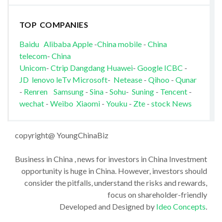
TOP COMPANIES
Baidu
Alibaba
Apple
-
China mobile
-
China
telecom
-
China
Unicom
-
Ctrip
Dangdang
Huawei
-
Google
ICBC
-
JD
lenovo
leTv
Microsoft
-
Netease
-
Qihoo
-
Qunar
-
Renren
Samsung
-
Sina
-
Sohu
-
Suning
-
Tencent
-
wechat
-
Weibo
Xiaomi
-
Youku
-
Zte
-
stock News
copyright@ YoungChinaBiz
Business in China , news for investors in China Investment
opportunity is huge in China. However, investors should
consider the pitfalls, understand the risks and rewards,
focus on shareholder-friendly
Developed and Designed by
Ideo Concepts
.