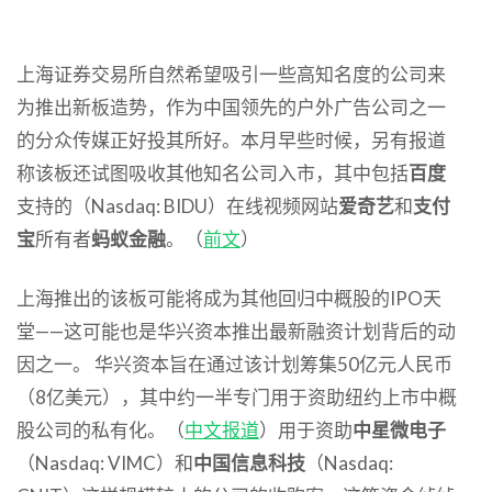
上海证券交易所自然希望吸引一些高知名度的公司来
为推出新板造势，作为中国领先的户外广告公司之一
的分众传媒正好投其所好。本月早些时候，另有报道
称该板还试图吸收其他知名公司入市，其中包括
百度
支持的（Nasdaq: BIDU）在线视频网站
爱奇艺
和
支付
宝
所有者
蚂蚁金融
。（
前文
）
上海推出的该板可能将成为其他回归中概股的IPO天
堂——这可能也是华兴资本推出最新融资计划背后的动
因之一。 华兴资本旨在通过该计划筹集50亿元人民币
（8亿美元），其中约一半专门用于资助纽约上市中概
股公司的私有化。（
中文报道
）用于资助
中星微电子
（Nasdaq: VIMC）和
中国信息科技
（Nasdaq: