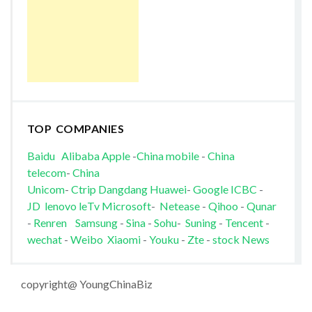
TOP COMPANIES
Baidu
Alibaba
Apple
-
China mobile
-
China
telecom
-
China
Unicom
-
Ctrip
Dangdang
Huawei
-
Google
ICBC
-
JD
lenovo
leTv
Microsoft
-
Netease
-
Qihoo
-
Qunar
-
Renren
Samsung
-
Sina
-
Sohu
-
Suning
-
Tencent
-
wechat
-
Weibo
Xiaomi
-
Youku
-
Zte
-
stock News
copyright@ YoungChinaBiz