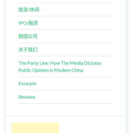
旅游/休闲
IPO/融资
跨国公司
关于我们
The Party Line: How The Media Dictates
Public Opinion in Modern China
Excerpts
Reviews