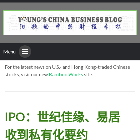
Menu
For the latest news on U.S.- and Hong Kong-traded Chinese
stocks, visit our new
Bamboo Works
site.
IPO：世纪佳缘、易居
收到私有化要约