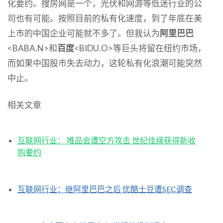
化要约。搜房网是一个，光伏和网游等低迷行业的公
司也有可能。按照目前的私有化速度，到了年底在美
上市的中国企业可能就不多了。但我认为
阿里巴巴
<BABA.N>和
百度
<BIDU.O>等巨头将留在纽约市场，
而如果中国股市失去动力，这轮私有化浪潮可能突然
中止。
相关文章
互联网行业： 唯品会遭空方攻击 世纪佳缘获得新收
购要约
互联网行业：继阿里巴巴之后 优酷土豆遭SEC调查