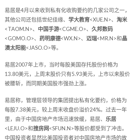
易居是4月以来收到私有化收购要约的几家公司之一，
其他公司还包括世纪佳缘、
学大教育
<XUE.N>、
淘米
<TAOM.N>、
中国手游
<CGME.O>、
久邦数码
<GOMO.O>、
药明康德
<WX.N>、
迈瑞
<MR.N>和
晶
澳太阳能
<JASO.O>等。
易居2007年上市，当时每股美国存托股份价格为
13.80美元，上周末股价只有5.93美元，上市以来股价
被腰斩，而同期美国股市强劲上涨。
易居称，管理层领导的集团提出私有化要约，价格为
每股7.38美元，较上周末收盘价溢价24%。过去一年
里，由于中国房地产市场迅速放缓，易居、
乐居
<LEJU.O>和
搜房网
<SFUN.N>等股价都受到了冲击。
中国投资者显然比美国投资者对中国房地产市场的故