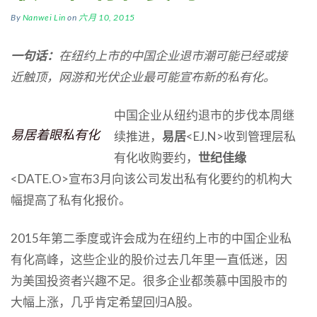
By
Nanwei Lin
on
六月 10, 2015
一句话：
在纽约上市的中国企业退市潮可能已经或接
近触顶，网游和光伏企业最可能宣布新的私有化。
中国企业从纽约退市的步伐本周继
易居着眼私有化
续推进，
易居
<EJ.N>收到管理层私
有化收购要约，
世纪佳缘
<DATE.O>宣布3月向该公司发出私有化要约的机构大
幅提高了私有化报价。
2015年第二季度或许会成为在纽约上市的中国企业私
有化高峰，这些企业的股价过去几年里一直低迷，因
为美国投资者兴趣不足。很多企业都羡慕中国股市的
大幅上涨，几乎肯定希望回归A股。