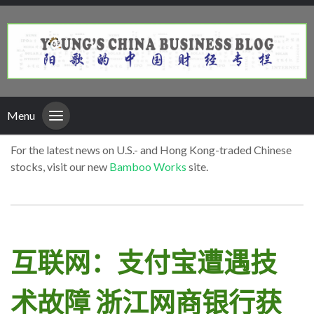
Menu
For the latest news on U.S.- and Hong Kong-traded Chinese
stocks, visit our new
Bamboo Works
site.
互联网：支付宝遭遇技
术故障 浙江网商银行获