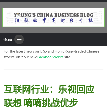
Menu
For the latest news on U.S.- and Hong Kong-traded Chinese
stocks, visit our new
Bamboo Works
site.
互联网行业：乐视回应
联想 嘀嘀挑战优步