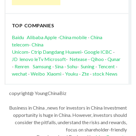
TOP COMPANIES
Baidu
Alibaba
Apple
-
China mobile
-
China
telecom
-
China
Unicom
-
Ctrip
Dangdang
Huawei
-
Google
ICBC
-
JD
lenovo
leTv
Microsoft
-
Netease
-
Qihoo
-
Qunar
-
Renren
Samsung
-
Sina
-
Sohu
-
Suning
-
Tencent
-
wechat
-
Weibo
Xiaomi
-
Youku
-
Zte
-
stock News
copyright@ YoungChinaBiz
Business in China , news for investors in China Investment
opportunity is huge in China. However, investors should
consider the pitfalls, understand the risks and rewards,
focus on shareholder-friendly