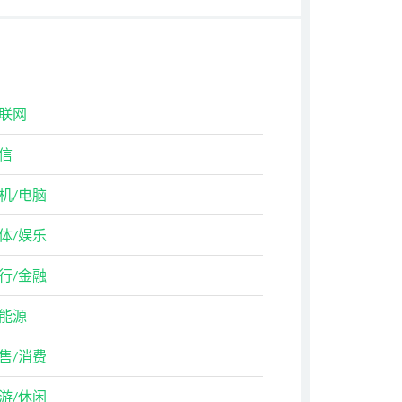
联网
信
机/电脑
体/娱乐
行/金融
能源
售/消费
游/休闲