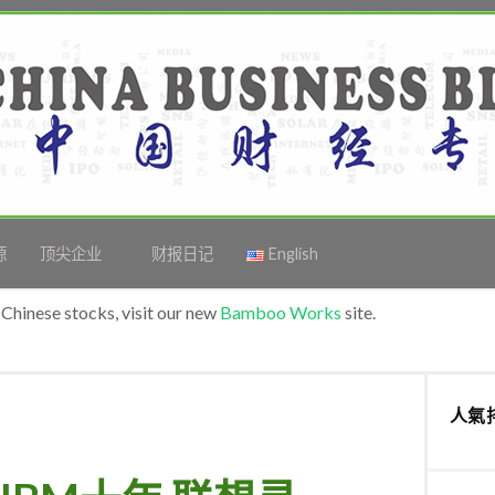
源
顶尖企业
财报日记
English
Chinese stocks, visit our new
Bamboo Works
site.
人氣