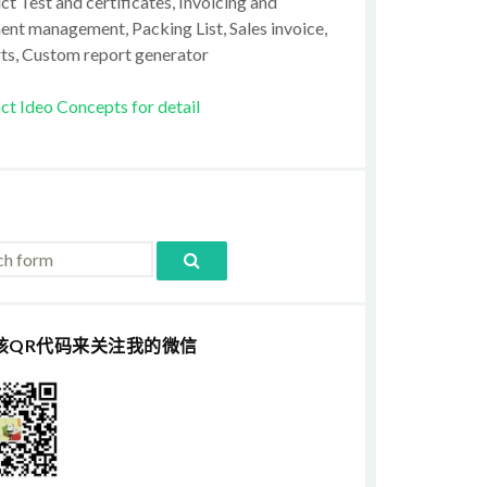
t Test and certificates, Invoicing and
ent management, Packing List, Sales invoice,
ts, Custom report generator
ct Ideo Concepts for detail
该QR代码来关注我的微信