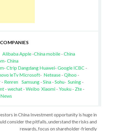
 COMPANIES
Alibaba
Apple
-
China mobile
-
China
om
-
China
om
-
Ctrip
Dangdang
Huawei
-
Google
ICBC
-
novo
leTv
Microsoft
-
Netease
-
Qihoo
-
r
-
Renren
Samsung
-
Sina
-
Sohu
-
Suning
-
nt
-
wechat
-
Weibo
Xiaomi
-
Youku
-
Zte
-
 News
vestors in China Investment opportunity is huge in
ld consider the pitfalls, understand the risks and
rewards, focus on shareholder-friendly