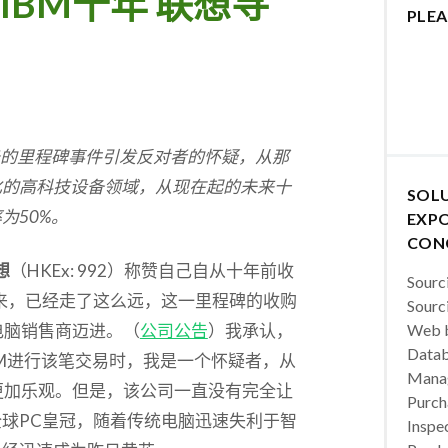
BM十年 联想寻
PLEA
的里程碑事件引发反对者的怀疑，从那
化的高科技设备领域，从现在起的未来十
SOL
率为
50%
。
EXPO
CON
想
（HKEx: 992）称赞自己自从十年前收
Sourc
来，已经走了这么远，这一里程碑的收购
Sourc
电脑销售商迈进。（
公司公告
）我承认，
Web b
Datab
IBM进行该笔交易时，我是一个怀疑者，从
Manag
更加乐观。但是，该公司一直没有完全让
Purch
球PC皇冠，随着传统电脑迅速失利于智
Inspec