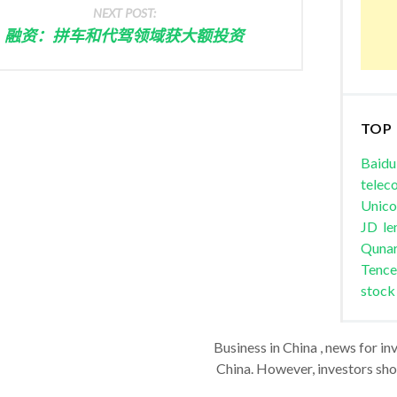
NEXT POST:
融资：拼车和代驾领域获大额投资
TOP
Baidu
telec
Unic
JD
le
Quna
Tence
stock
Business in China , news for in
China. However, investors shou