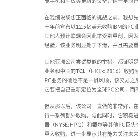
能手机和平板等更新的设备，这一皇冠
在我细说联想正面临的挑战之前，我想
十年前宣布以12.5亿美元收购IBM的
其他人预计联想会因此举受到重创，因
经验，该业务明显处于下滑，并且需要
其他亚洲公司尝试类似的举措，都证明
业务和中国的
TCL
（HKEx: 2816）
PC业务的确也不是一帆风顺，该交易之
它要把自己重新定位为全球PC公司，而
但从那以后，该公司一直做的非常好，
行一系列额外收购。与此同时，它积极
普
（NYSE: HPQ）和
戴尔
等其他PC巨
重大收购，进一步显示其有能力关注未来