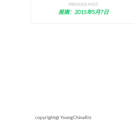
PREVIOUS POST:
报摘：2015年5月7日
copyright@ YoungChinaBiz