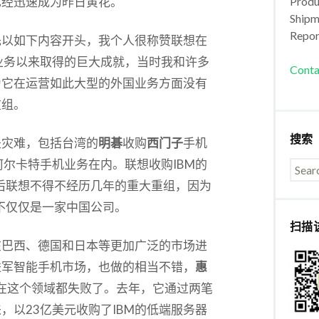
已经迅速成为昨日黄花。
Produc
Shipm
Repor
先以如下内容开头，我个人很称赞联想在
PC业务以来取得的巨大成就，当时我和许多
Conta
为它在运营如此大型的外国业务方面没有
重组。
搜索
是灾难，包括台湾的
明碁
收购
西门子
手机
收购阿尔卡特手机业务在内。联想收购IBM的
后联想不得不经历几年的重大重组，因为
不仅仅是一家中国公司。
扫描
在巴西、德国和日本等更加广泛的市场进
进军智能手机市场，也做的相当不错，
惠
头在这个领域都失败了。去年，它通过两笔
，以23亿美元收购了IBM的低端服务器