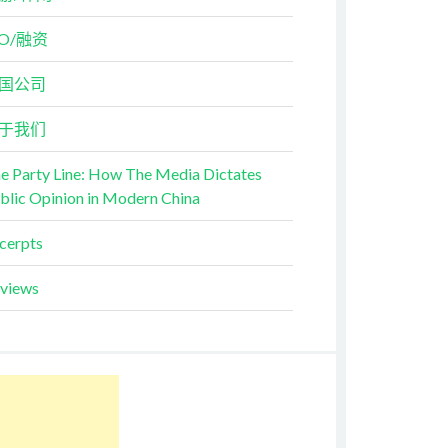
PO/融资
国公司
于我们
e Party Line: How The Media Dictates
blic Opinion in Modern China
cerpts
views