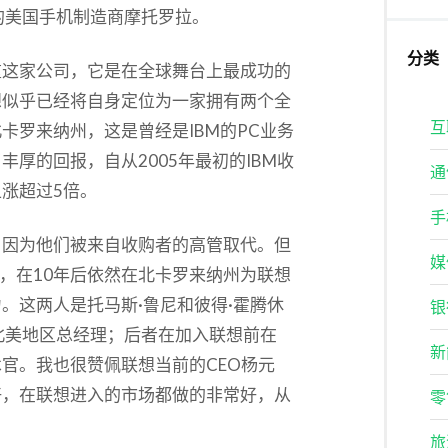
的美国手机制造商摩托罗拉。
分类
重这家公司，它是在全球舞台上最成功的
想似乎已经将自身定位为一家拥有两个全
互
卡罗来纳州，这是曾经是IBM的PC业务
厚的回报，自从2005年最初的IBM收
通
涨超过5倍。
手
，因为他们被来自收购者的高管取代。但
媒
管，在10年后依然在北卡罗来纳州为联想
。这两人是托马斯·鲁尼和彼得·霍腾休
银
想北美地区总经理；后者在加入联想前在
新
术官。我也很赞佩联想当前的CEO杨元
好，在联想进入的市场都做的非常好，从
零
旅