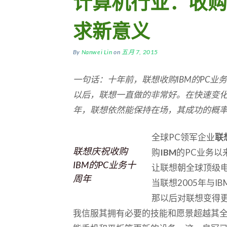
计算机行业：收购I
求新意义
By
Nanwei Lin
on
五月 7, 2015
一句话：十年前，联想收购
IBM
的
PC
业务
以后，联想一直做的非常好。在快速变
年，联想依然能保持在场，其成功的概
全球PC领军企业
联
联想庆祝收购
购
IBM
的PC业务以
IBM的PC业务十
让联想朝全球顶级
周年
当联想2005年与
那以后对联想变得
我信服其拥有必要的技能和愿景超越其全