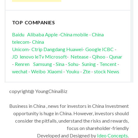
TOP COMPANIES
Baidu
Alibaba
Apple
-
China mobile
-
China
telecom
-
China
Unicom
-
Ctrip
Dangdang
Huawei
-
Google
ICBC
-
JD
lenovo
leTv
Microsoft
-
Netease
-
Qihoo
-
Qunar
-
Renren
Samsung
-
Sina
-
Sohu
-
Suning
-
Tencent
-
wechat
-
Weibo
Xiaomi
-
Youku
-
Zte
-
stock News
copyright@ YoungChinaBiz
Business in China , news for investors in China Investment
opportunity is huge in China. However, investors should
consider the pitfalls, understand the risks and rewards,
focus on shareholder-friendly
Developed and Designed by
Ideo Concepts
.