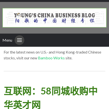
Menu
For the latest news on U.S.- and Hong Kong-traded Chinese
stocks, visit our new
Bamboo Works
site.
互联网：58同城收购中
华英才网