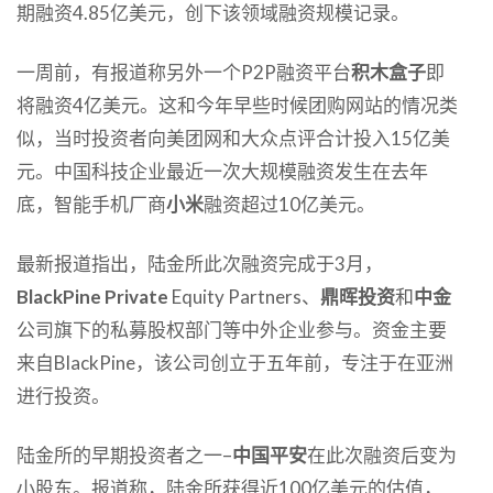
期融资4.85亿美元，创下该领域融资规模记录。
一周前，有报道称另外一个P2P融资平台
积木盒子
即
将融资4亿美元。这和今年早些时候团购网站的情况类
似，当时投资者向美团网和大众点评合计投入15亿美
元。中国科技企业最近一次大规模融资发生在去年
底，智能手机厂商
小米
融资超过10亿美元。
最新报道指出，陆金所此次融资完成于3月，
BlackPine Private
Equity Partners、
鼎晖投资
和
中金
公司旗下的私募股权部门等中外企业参与。资金主要
来自BlackPine，该公司创立于五年前，专注于在亚洲
进行投资。
陆金所的早期投资者之一–
中国平安
在此次融资后变为
小股东。报道称，陆金所获得近100亿美元的估值，