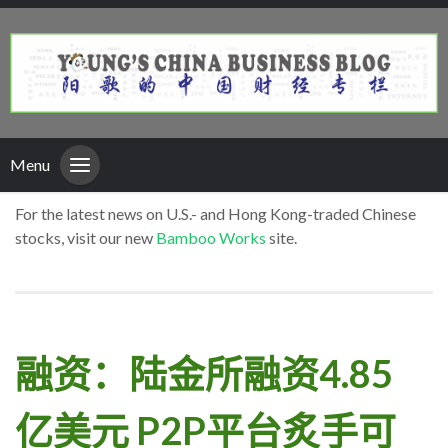
Menu
For the latest news on U.S.- and Hong Kong-traded Chinese
stocks, visit our new
Bamboo Works
site.
融资：陆金所融资4.85
亿美元 P2P平台炙手可