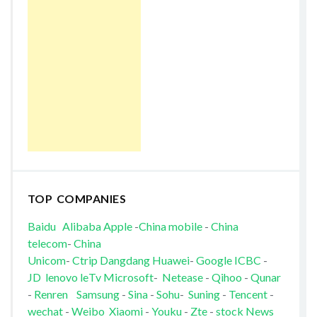
TOP COMPANIES
Baidu
Alibaba
Apple
-
China mobile
-
China
telecom
-
China
Unicom
-
Ctrip
Dangdang
Huawei
-
Google
ICBC
-
JD
lenovo
leTv
Microsoft
-
Netease
-
Qihoo
-
Qunar
-
Renren
Samsung
-
Sina
-
Sohu
-
Suning
-
Tencent
-
wechat
-
Weibo
Xiaomi
-
Youku
-
Zte
-
stock News