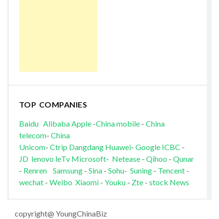
TOP COMPANIES
Baidu
Alibaba
Apple
-
China mobile
-
China
telecom
-
China
Unicom
-
Ctrip
Dangdang
Huawei
-
Google
ICBC
-
JD
lenovo
leTv
Microsoft
-
Netease
-
Qihoo
-
Qunar
-
Renren
Samsung
-
Sina
-
Sohu
-
Suning
-
Tencent
-
wechat
-
Weibo
Xiaomi
-
Youku
-
Zte
-
stock News
copyright@ YoungChinaBiz