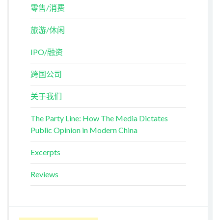
零售/消费
旅游/休闲
IPO/融资
跨国公司
关于我们
The Party Line: How The Media Dictates
Public Opinion in Modern China
Excerpts
Reviews