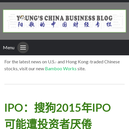
Menu
For the latest news on U.S.- and Hong Kong-traded Chinese
stocks, visit our new
Bamboo Works
site.
IPO：搜狗2015年IPO
可能遭投资者厌倦