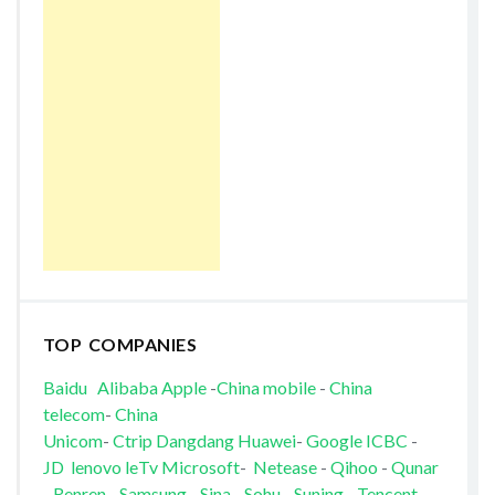
TOP COMPANIES
Baidu
Alibaba
Apple
-
China mobile
-
China
telecom
-
China
Unicom
-
Ctrip
Dangdang
Huawei
-
Google
ICBC
-
JD
lenovo
leTv
Microsoft
-
Netease
-
Qihoo
-
Qunar
-
Renren
Samsung
-
Sina
-
Sohu
-
Suning
-
Tencent
-