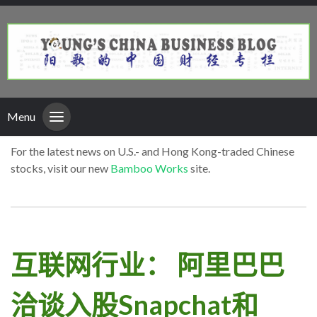
Menu
For the latest news on U.S.- and Hong Kong-traded Chinese
stocks, visit our new
Bamboo Works
site.
互联网行业： 阿里巴巴
洽谈入股Snapchat和