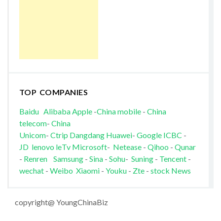
TOP COMPANIES
Baidu
Alibaba
Apple
-
China mobile
-
China
telecom
-
China
Unicom
-
Ctrip
Dangdang
Huawei
-
Google
ICBC
-
JD
lenovo
leTv
Microsoft
-
Netease
-
Qihoo
-
Qunar
-
Renren
Samsung
-
Sina
-
Sohu
-
Suning
-
Tencent
-
wechat
-
Weibo
Xiaomi
-
Youku
-
Zte
-
stock News
copyright@ YoungChinaBiz