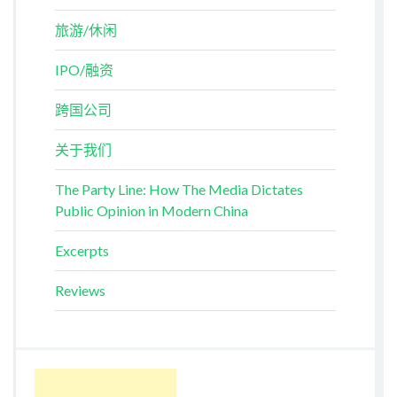
旅游/休闲
IPO/融资
跨国公司
关于我们
The Party Line: How The Media Dictates
Public Opinion in Modern China
Excerpts
Reviews