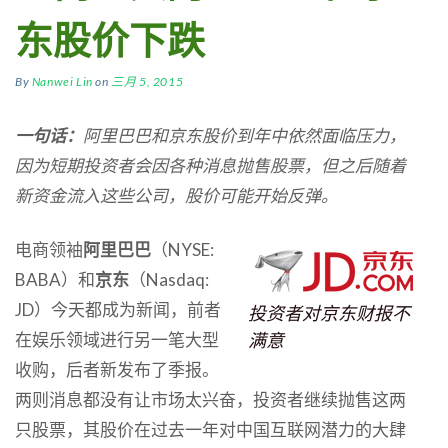
东股价下跌
By
Nanwei Lin
on
三月 5, 2015
一句话：
阿里巴巴和京东股价到年中依然面临压力，
因为短期投资者会因各种消息抛售股票，但之后随着
新资金流入这些公司，股价可能开始反弹。
电商领袖
阿里巴巴
（NYSE:
BABA）和
京东
（Nasdaq:
JD）今天都成为新闻，前者
投资者对京东财报不
在娱乐领域进行另一笔大型
满意
收购，后者新发布了季报。
两则消息都没有让市场太兴奋，投资者继续抛售这两
只股票，其股价在过去一年对中国互联网潜力的大肆