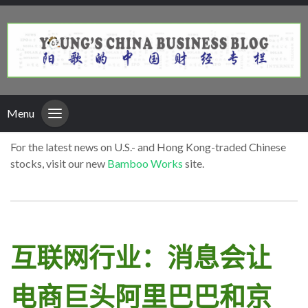
Menu
For the latest news on U.S.- and Hong Kong-traded Chinese
stocks, visit our new
Bamboo Works
site.
互联网行业：消息会让
电商巨头阿里巴巴和京