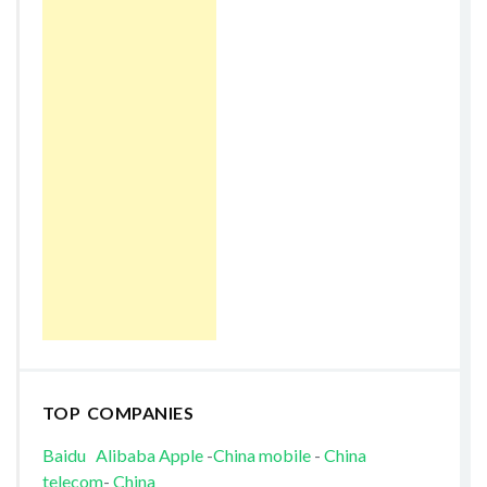
TOP COMPANIES
Baidu
Alibaba
Apple
-
China mobile
-
China
telecom
-
China