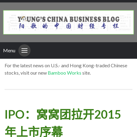
Menu
For the latest news on U.S.- and Hong Kong-traded Chinese
stocks, visit our new
Bamboo Works
site.
IPO：窝窝团拉开2015
年上市序幕