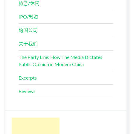
旅游/休闲
IPO/融资
跨国公司
关于我们
The Party Line: How The Media Dictates
Public Opinion in Modern China
Excerpts
Reviews