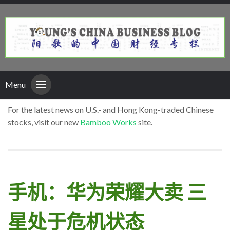
Menu
For the latest news on U.S.- and Hong Kong-traded Chinese
stocks, visit our new
Bamboo Works
site.
手机：华为荣耀大卖 三
星处于危机状态