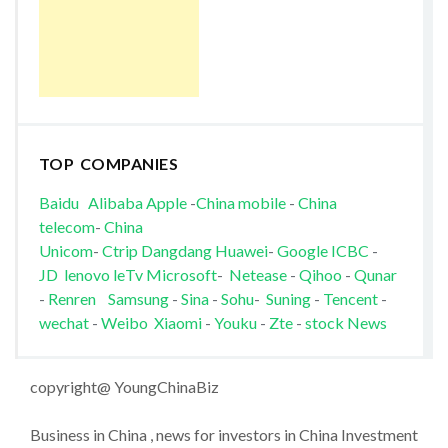
TOP COMPANIES
Baidu
Alibaba
Apple
-
China mobile
-
China
telecom
-
China
Unicom
-
Ctrip
Dangdang
Huawei
-
Google
ICBC
-
JD
lenovo
leTv
Microsoft
-
Netease
-
Qihoo
-
Qunar
-
Renren
Samsung
-
Sina
-
Sohu
-
Suning
-
Tencent
-
wechat
-
Weibo
Xiaomi
-
Youku
-
Zte
-
stock News
copyright@ YoungChinaBiz
Business in China , news for investors in China Investment